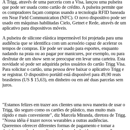
A Trigg, através de uma parceria com a Visa, lançou uma pulseira
que pode ser usada como cartão de crédito. A pulseira permite que
os compradores façam compras usando a tecnologia RFID baseada
em Near Field Communication (NFC). O novo dispositivo pode ser
usado em máquinas habilitadas Cielo, Getnet e Rede, através de um
aplicativo para dispositivos móveis.
A pulseira de silicone elástica impermeável foi projetada para uma
audiência que se identifica com um acessório capaz de acelerar os
tempos de compras. Ele pode ser usado para esportes, enquanto
nadando na praia ou ao pagar por manicures, por exemplo, ou para
desfrutar de um show sem se preocupar em levar uma carteira. Esta
novidade só pode ser adquirida pelos usuários do cartão Trigg Visa.
Para solicitar o cartão, uma pessoa deve baixar o aplicativo Trigg e
se registrar. O dispositivo portátil está disponível para 49,90 reais
brasileiros (US $ 15,63), em dinheiro ou em até duas parcelas sem
juros.
"Estamos felizes em trazer aos clientes uma nova maneira de usar o
Trigg, tão seguro como os cartões de plástico, mas muito mais
rápido e mais conveniente", diz Marcela Miranda, diretora de Trigg.
"Nossa idéia é trazer novos wearables a outras audiências.
Queremos oferecer diferentes formas de pagamento e tomar a