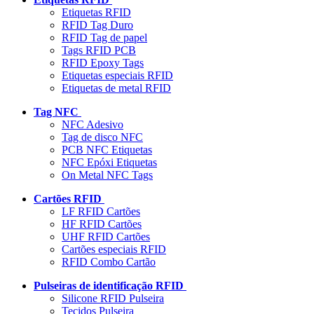
Etiquetas RFID
RFID Tag Duro
RFID Tag de papel
Tags RFID PCB
RFID Epoxy Tags
Etiquetas especiais RFID
Etiquetas de metal RFID
Tag NFC
NFC Adesivo
Tag de disco NFC
PCB NFC Etiquetas
NFC Epóxi Etiquetas
On Metal NFC Tags
Cartões RFID
LF RFID Cartões
HF RFID Cartões
UHF RFID Cartões
Cartões especiais RFID
RFID Combo Cartão
Pulseiras de identificação RFID
Silicone RFID Pulseira
Tecidos Pulseira