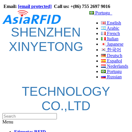
Email:
[email protected]
Call us: +(86) 755 2697 9016
Portugu
English
SHENZHEN
Arabic
French
Italian
XINYETONG
Japanese
한국어
Deutsch
Español
Nederlands
Portugu
Russian
TECHNOLOGY
CO.,LTD
Menu
Etiquetas RFID