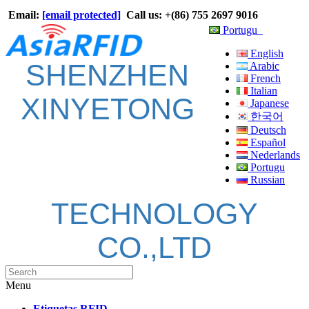
Email:
[email protected]
Call us: +(86) 755 2697 9016
Portugu
English
SHENZHEN
Arabic
French
Italian
XINYETONG
Japanese
한국어
Deutsch
Español
Nederlands
Portugu
Russian
TECHNOLOGY
CO.,LTD
Menu
Etiquetas RFID