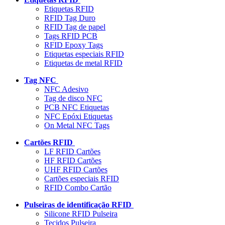
Etiquetas RFID
RFID Tag Duro
RFID Tag de papel
Tags RFID PCB
RFID Epoxy Tags
Etiquetas especiais RFID
Etiquetas de metal RFID
Tag NFC
NFC Adesivo
Tag de disco NFC
PCB NFC Etiquetas
NFC Epóxi Etiquetas
On Metal NFC Tags
Cartões RFID
LF RFID Cartões
HF RFID Cartões
UHF RFID Cartões
Cartões especiais RFID
RFID Combo Cartão
Pulseiras de identificação RFID
Silicone RFID Pulseira
Tecidos Pulseira