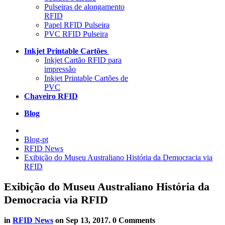
Pulseiras de alongamento
RFID
Papel RFID Pulseira
PVC RFID Pulseira
Inkjet Printable Cartões
Inkjet Cartão RFID para
impressão
Inkjet Printable Cartões de
PVC
Chaveiro RFID
Blog
Blog-pt
RFID News
Exibição do Museu Australiano História da Democracia via
RFID
Exibição do Museu Australiano História da
Democracia via RFID
in
RFID News
on
Sep 13, 2017
. 0 Comments