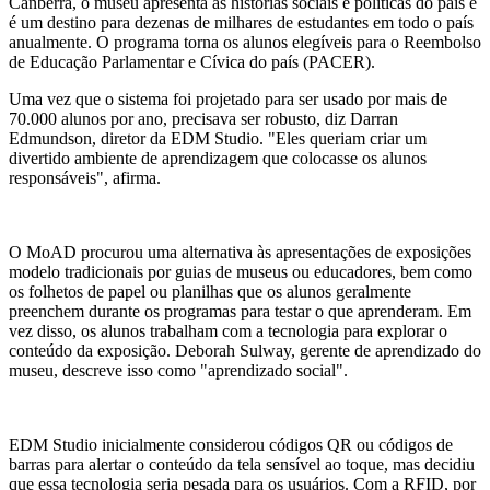
Canberra, o museu apresenta as histórias sociais e políticas do país e
é um destino para dezenas de milhares de estudantes em todo o país
anualmente. O programa torna os alunos elegíveis para o Reembolso
de Educação Parlamentar e Cívica do país (PACER).
Uma vez que o sistema foi projetado para ser usado por mais de
70.000 alunos por ano, precisava ser robusto, diz Darran
Edmundson, diretor da EDM Studio. "Eles queriam criar um
divertido ambiente de aprendizagem que colocasse os alunos
responsáveis", afirma.
O MoAD procurou uma alternativa às apresentações de exposições
modelo tradicionais por guias de museus ou educadores, bem como
os folhetos de papel ou planilhas que os alunos geralmente
preenchem durante os programas para testar o que aprenderam. Em
vez disso, os alunos trabalham com a tecnologia para explorar o
conteúdo da exposição. Deborah Sulway, gerente de aprendizado do
museu, descreve isso como "aprendizado social".
EDM Studio inicialmente considerou códigos QR ou códigos de
barras para alertar o conteúdo da tela sensível ao toque, mas decidiu
que essa tecnologia seria pesada para os usuários. Com a RFID, por