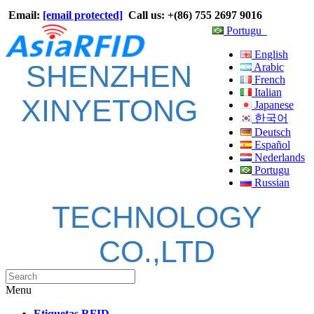
Email:
[email protected]
Call us: +(86) 755 2697 9016
Portugu
English
SHENZHEN
Arabic
French
Italian
XINYETONG
Japanese
한국어
Deutsch
Español
Nederlands
Portugu
Russian
TECHNOLOGY
CO.,LTD
Menu
Etiquetas RFID