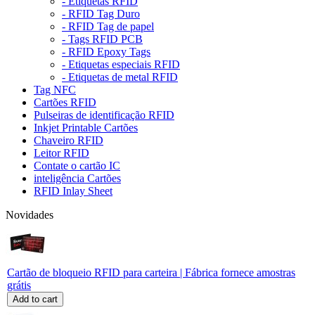
- Etiquetas RFID
- RFID Tag Duro
- RFID Tag de papel
- Tags RFID PCB
- RFID Epoxy Tags
- Etiquetas especiais RFID
- Etiquetas de metal RFID
Tag NFC
Cartões RFID
Pulseiras de identificação RFID
Inkjet Printable Cartões
Chaveiro RFID
Leitor RFID
Contate o cartão IC
inteligência Cartões
RFID Inlay Sheet
Novidades
Cartão de bloqueio RFID para carteira | Fábrica fornece amostras
grátis
Add to cart