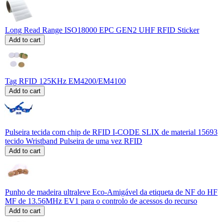
Long Read Range ISO18000 EPC GEN2 UHF RFID Sticker
Add to cart
Tag RFID 125KHz EM4200/EM4100
Add to cart
Pulseira tecida com chip de RFID I-CODE SLIX de material 15693
tecido Wristband Pulseira de uma vez RFID
Add to cart
Punho de madeira ultraleve Eco-Amigável da etiqueta de NF do HF
MF de 13.56MHz EV1 para o controlo de acessos do recurso
Add to cart