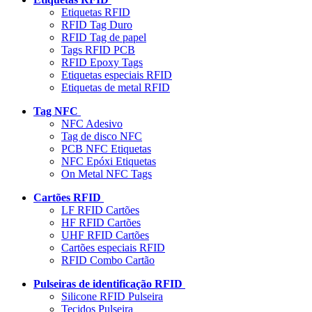
Etiquetas RFID
RFID Tag Duro
RFID Tag de papel
Tags RFID PCB
RFID Epoxy Tags
Etiquetas especiais RFID
Etiquetas de metal RFID
Tag NFC
NFC Adesivo
Tag de disco NFC
PCB NFC Etiquetas
NFC Epóxi Etiquetas
On Metal NFC Tags
Cartões RFID
LF RFID Cartões
HF RFID Cartões
UHF RFID Cartões
Cartões especiais RFID
RFID Combo Cartão
Pulseiras de identificação RFID
Silicone RFID Pulseira
Tecidos Pulseira