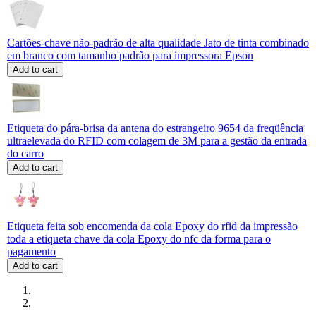
Cartões-chave não-padrão de alta qualidade Jato de tinta combinado
em branco com tamanho padrão para impressora Epson
Add to cart
Etiqueta do pára-brisa da antena do estrangeiro 9654 da freqüência
ultraelevada do RFID com colagem de 3M para a gestão da entrada
do carro
Add to cart
Etiqueta feita sob encomenda da cola Epoxy do rfid da impressão
toda a etiqueta chave da cola Epoxy do nfc da forma para o
pagamento
Add to cart