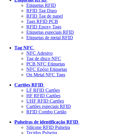
Etiquetas RFID
RFID Tag Duro
RFID Tag de papel
Tags RFID PCB
RFID Epoxy Tags
Etiquetas especiais RFID
Etiquetas de metal RFID
Tag NFC
NFC Adesivo
Tag de disco NFC
PCB NFC Etiquetas
NFC Epóxi Etiquetas
On Metal NFC Tags
Cartões RFID
LF RFID Cartões
HF RFID Cartões
UHF RFID Cartões
Cartões especiais RFID
RFID Combo Cartão
Pulseiras de identificação RFID
Silicone RFID Pulseira
Tecidos Pulseira