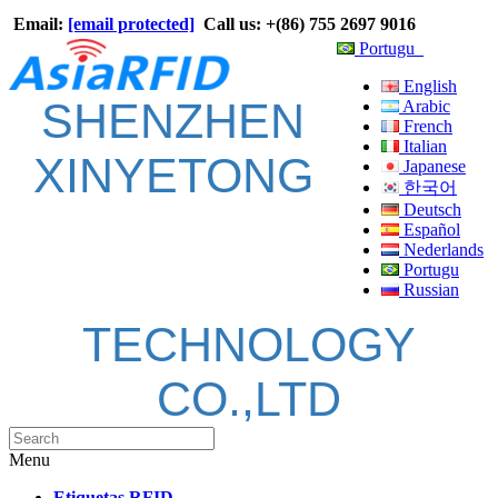
Email:
[email protected]
Call us: +(86) 755 2697 9016
Portugu
English
SHENZHEN
Arabic
French
Italian
XINYETONG
Japanese
한국어
Deutsch
Español
Nederlands
Portugu
Russian
TECHNOLOGY
CO.,LTD
Menu
Etiquetas RFID