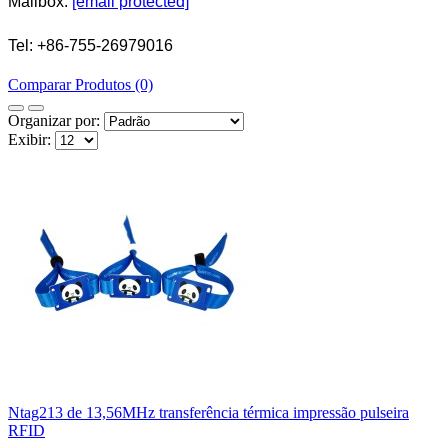
Mailbox:
[email protected]
Tel: +86-755-26979016
Comparar Produtos (0)
Organizar por:
Exibir:
Ntag213 de 13,56MHz transferência térmica impressão pulseira
RFID