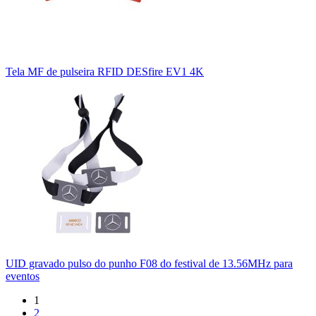
Tela MF de pulseira RFID DESfire EV1 4K
UID gravado pulso do punho F08 do festival de 13.56MHz para
eventos
1
2