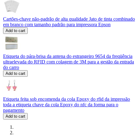
Cartões-chave não-padrão de alta qualidade Jato de tinta combinado
em branco com tamanho padrão para impressora Epson
Add to cart
Etiqueta do pára-brisa da antena do estrangeiro 9654 da freqüência
ultraelevada do RFID com colagem de 3M para a gestão da entrada
do carro
Add to cart
Etiqueta feita sob encomenda da cola Epoxy do rfid da impressão
toda a etiqueta chave da cola Epoxy do nfc da forma para o
pagamento
Add to cart