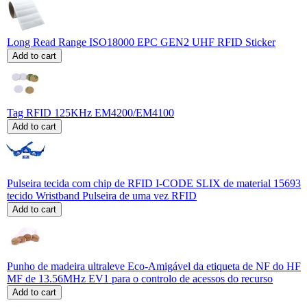
Long Read Range ISO18000 EPC GEN2 UHF RFID Sticker
Add to cart
Tag RFID 125KHz EM4200/EM4100
Add to cart
Pulseira tecida com chip de RFID I-CODE SLIX de material 15693
tecido Wristband Pulseira de uma vez RFID
Add to cart
Punho de madeira ultraleve Eco-Amigável da etiqueta de NF do HF
MF de 13.56MHz EV1 para o controlo de acessos do recurso
Add to cart