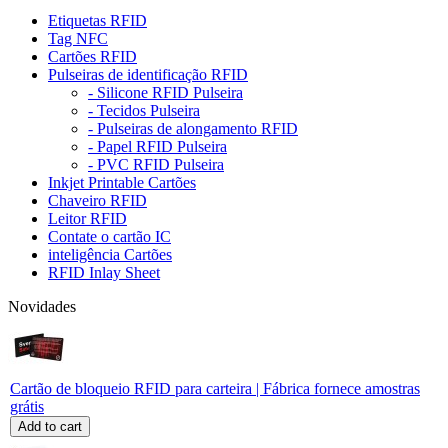
Etiquetas RFID
Tag NFC
Cartões RFID
Pulseiras de identificação RFID
- Silicone RFID Pulseira
- Tecidos Pulseira
- Pulseiras de alongamento RFID
- Papel RFID Pulseira
- PVC RFID Pulseira
Inkjet Printable Cartões
Chaveiro RFID
Leitor RFID
Contate o cartão IC
inteligência Cartões
RFID Inlay Sheet
Novidades
Cartão de bloqueio RFID para carteira | Fábrica fornece amostras
grátis
Add to cart