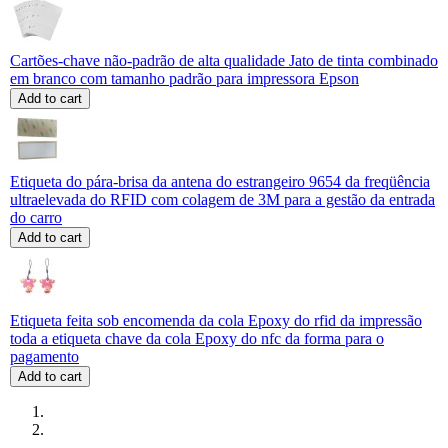
Cartões-chave não-padrão de alta qualidade Jato de tinta combinado
em branco com tamanho padrão para impressora Epson
Add to cart
Etiqueta do pára-brisa da antena do estrangeiro 9654 da freqüência
ultraelevada do RFID com colagem de 3M para a gestão da entrada
do carro
Add to cart
Etiqueta feita sob encomenda da cola Epoxy do rfid da impressão
toda a etiqueta chave da cola Epoxy do nfc da forma para o
pagamento
Add to cart