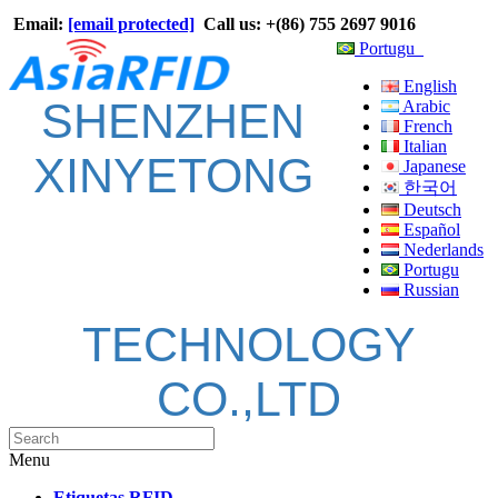
Email:
[email protected]
Call us: +(86) 755 2697 9016
Portugu
English
SHENZHEN
Arabic
French
Italian
XINYETONG
Japanese
한국어
Deutsch
Español
Nederlands
Portugu
Russian
TECHNOLOGY
CO.,LTD
Menu
Etiquetas RFID