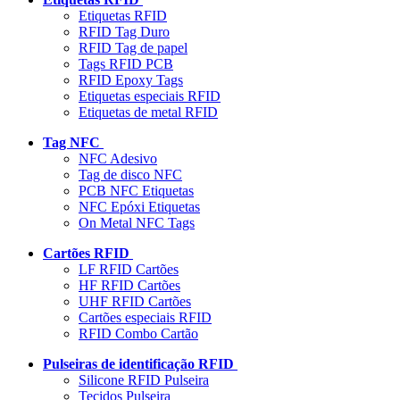
Etiquetas RFID
RFID Tag Duro
RFID Tag de papel
Tags RFID PCB
RFID Epoxy Tags
Etiquetas especiais RFID
Etiquetas de metal RFID
Tag NFC
NFC Adesivo
Tag de disco NFC
PCB NFC Etiquetas
NFC Epóxi Etiquetas
On Metal NFC Tags
Cartões RFID
LF RFID Cartões
HF RFID Cartões
UHF RFID Cartões
Cartões especiais RFID
RFID Combo Cartão
Pulseiras de identificação RFID
Silicone RFID Pulseira
Tecidos Pulseira