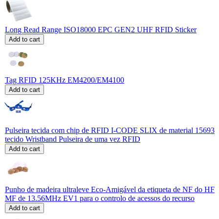
Long Read Range ISO18000 EPC GEN2 UHF RFID Sticker
Add to cart
Tag RFID 125KHz EM4200/EM4100
Add to cart
Pulseira tecida com chip de RFID I-CODE SLIX de material 15693
tecido Wristband Pulseira de uma vez RFID
Add to cart
Punho de madeira ultraleve Eco-Amigável da etiqueta de NF do HF
MF de 13.56MHz EV1 para o controlo de acessos do recurso
Add to cart