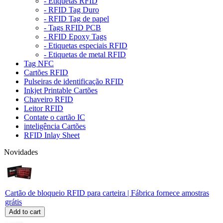
- Etiquetas RFID
- RFID Tag Duro
- RFID Tag de papel
- Tags RFID PCB
- RFID Epoxy Tags
- Etiquetas especiais RFID
- Etiquetas de metal RFID
Tag NFC
Cartões RFID
Pulseiras de identificação RFID
Inkjet Printable Cartões
Chaveiro RFID
Leitor RFID
Contate o cartão IC
inteligência Cartões
RFID Inlay Sheet
Novidades
Cartão de bloqueio RFID para carteira | Fábrica fornece amostras
grátis
Add to cart