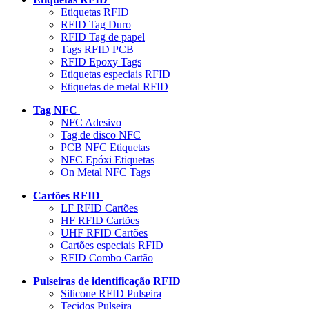
Etiquetas RFID
RFID Tag Duro
RFID Tag de papel
Tags RFID PCB
RFID Epoxy Tags
Etiquetas especiais RFID
Etiquetas de metal RFID
Tag NFC
NFC Adesivo
Tag de disco NFC
PCB NFC Etiquetas
NFC Epóxi Etiquetas
On Metal NFC Tags
Cartões RFID
LF RFID Cartões
HF RFID Cartões
UHF RFID Cartões
Cartões especiais RFID
RFID Combo Cartão
Pulseiras de identificação RFID
Silicone RFID Pulseira
Tecidos Pulseira