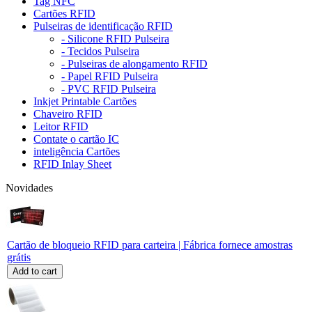
Tag NFC
Cartões RFID
Pulseiras de identificação RFID
- Silicone RFID Pulseira
- Tecidos Pulseira
- Pulseiras de alongamento RFID
- Papel RFID Pulseira
- PVC RFID Pulseira
Inkjet Printable Cartões
Chaveiro RFID
Leitor RFID
Contate o cartão IC
inteligência Cartões
RFID Inlay Sheet
Novidades
Cartão de bloqueio RFID para carteira | Fábrica fornece amostras
grátis
Add to cart