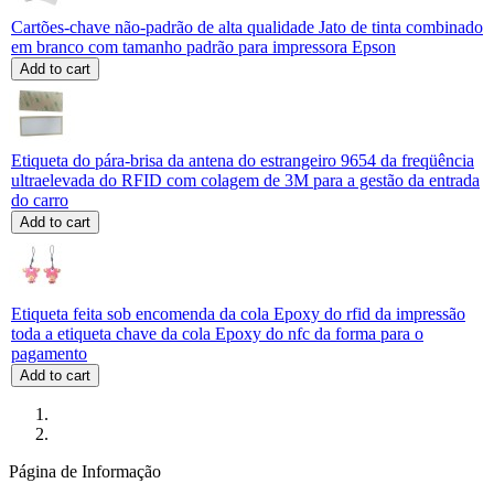
Cartões-chave não-padrão de alta qualidade Jato de tinta combinado
em branco com tamanho padrão para impressora Epson
Add to cart
Etiqueta do pára-brisa da antena do estrangeiro 9654 da freqüência
ultraelevada do RFID com colagem de 3M para a gestão da entrada
do carro
Add to cart
Etiqueta feita sob encomenda da cola Epoxy do rfid da impressão
toda a etiqueta chave da cola Epoxy do nfc da forma para o
pagamento
Add to cart
Página de Informação