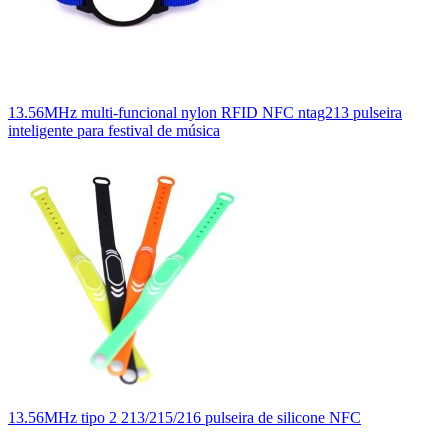
13.56MHz multi-funcional nylon RFID NFC ntag213 pulseira
inteligente para festival de música
13.56MHz tipo 2 213/215/216 pulseira de silicone NFC