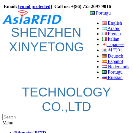
Email:
[email protected]
Call us: +(86) 755 2697 9016
Portugu
English
SHENZHEN
Arabic
French
Italian
XINYETONG
Japanese
한국어
Deutsch
Español
Nederlands
Portugu
Russian
TECHNOLOGY
CO.,LTD
Menu
Etiquetas RFID