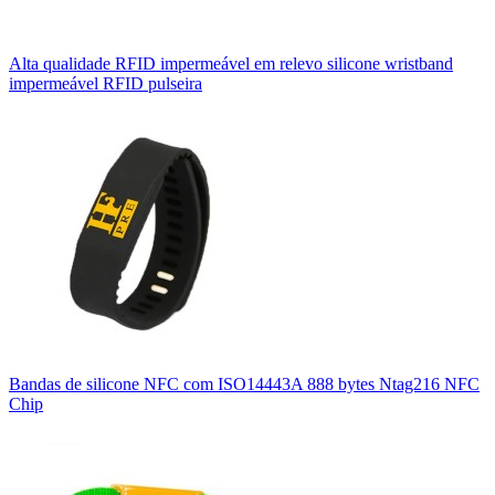
Alta qualidade RFID impermeável em relevo silicone wristband
impermeável RFID pulseira
Bandas de silicone NFC com ISO14443A 888 bytes Ntag216 NFC
Chip