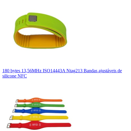
180 bytes 13,56MHz ISO14443A Ntag213 Bandas ajustáveis de
silicone NFC