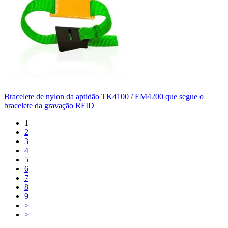
Bracelete de nylon da aptidão TK4100 / EM4200 que segue o
bracelete da gravação RFID
1
2
3
4
5
6
7
8
9
>
>|