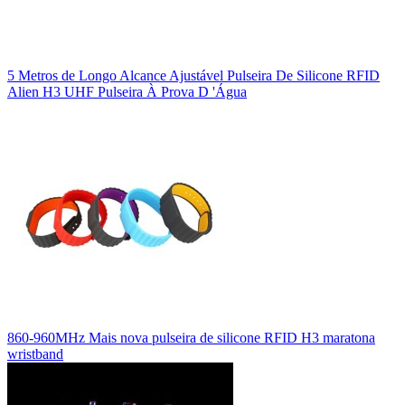
5 Metros de Longo Alcance Ajustável Pulseira De Silicone RFID
Alien H3 UHF Pulseira À Prova D 'Água
860-960MHz Mais nova pulseira de silicone RFID H3 maratona
wristband