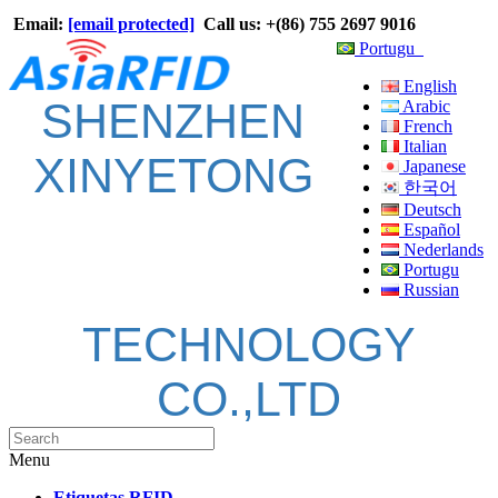
Email:
[email protected]
Call us: +(86) 755 2697 9016
Portugu
English
SHENZHEN
Arabic
French
Italian
XINYETONG
Japanese
한국어
Deutsch
Español
Nederlands
Portugu
Russian
TECHNOLOGY
CO.,LTD
Menu
Etiquetas RFID