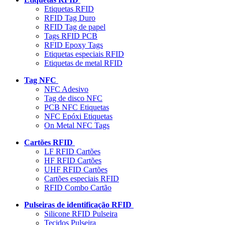
Etiquetas RFID
RFID Tag Duro
RFID Tag de papel
Tags RFID PCB
RFID Epoxy Tags
Etiquetas especiais RFID
Etiquetas de metal RFID
Tag NFC
NFC Adesivo
Tag de disco NFC
PCB NFC Etiquetas
NFC Epóxi Etiquetas
On Metal NFC Tags
Cartões RFID
LF RFID Cartões
HF RFID Cartões
UHF RFID Cartões
Cartões especiais RFID
RFID Combo Cartão
Pulseiras de identificação RFID
Silicone RFID Pulseira
Tecidos Pulseira