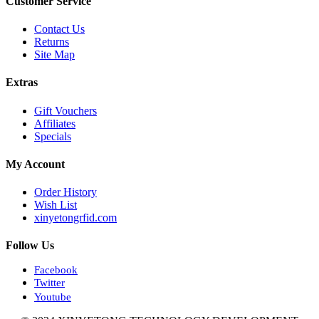
Customer Service
Contact Us
Returns
Site Map
Extras
Gift Vouchers
Affiliates
Specials
My Account
Order History
Wish List
xinyetongrfid.com
Follow Us
Facebook
Twitter
Youtube