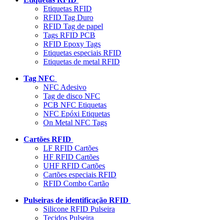
Etiquetas RFID
RFID Tag Duro
RFID Tag de papel
Tags RFID PCB
RFID Epoxy Tags
Etiquetas especiais RFID
Etiquetas de metal RFID
Tag NFC
NFC Adesivo
Tag de disco NFC
PCB NFC Etiquetas
NFC Epóxi Etiquetas
On Metal NFC Tags
Cartões RFID
LF RFID Cartões
HF RFID Cartões
UHF RFID Cartões
Cartões especiais RFID
RFID Combo Cartão
Pulseiras de identificação RFID
Silicone RFID Pulseira
Tecidos Pulseira