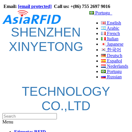
Email:
[email protected]
Call us: +(86) 755 2697 9016
Portugu
English
SHENZHEN
Arabic
French
Italian
XINYETONG
Japanese
한국어
Deutsch
Español
Nederlands
Portugu
Russian
TECHNOLOGY
CO.,LTD
Menu
Etiquetas RFID