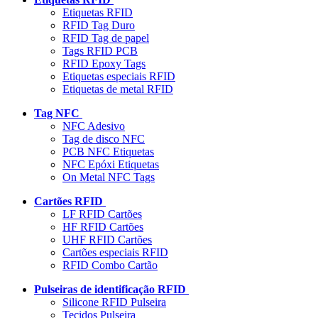
Etiquetas RFID
RFID Tag Duro
RFID Tag de papel
Tags RFID PCB
RFID Epoxy Tags
Etiquetas especiais RFID
Etiquetas de metal RFID
Tag NFC
NFC Adesivo
Tag de disco NFC
PCB NFC Etiquetas
NFC Epóxi Etiquetas
On Metal NFC Tags
Cartões RFID
LF RFID Cartões
HF RFID Cartões
UHF RFID Cartões
Cartões especiais RFID
RFID Combo Cartão
Pulseiras de identificação RFID
Silicone RFID Pulseira
Tecidos Pulseira