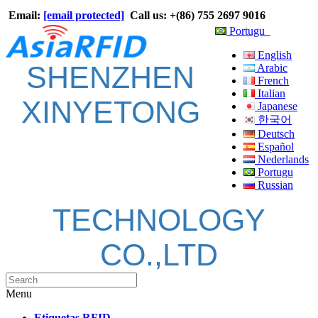
Email:
[email protected]
Call us: +(86) 755 2697 9016
Portugu
English
SHENZHEN
Arabic
French
Italian
XINYETONG
Japanese
한국어
Deutsch
Español
Nederlands
Portugu
Russian
TECHNOLOGY
CO.,LTD
Menu
Etiquetas RFID