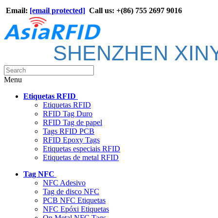
Email:
[email protected]
Call us: +(86) 755 2697 9016
SHENZHEN XIN
Menu
Etiquetas RFID
Etiquetas RFID
RFID Tag Duro
RFID Tag de papel
Tags RFID PCB
RFID Epoxy Tags
Etiquetas especiais RFID
Etiquetas de metal RFID
Tag NFC
NFC Adesivo
Tag de disco NFC
PCB NFC Etiquetas
NFC Epóxi Etiquetas
On Metal NFC Tags