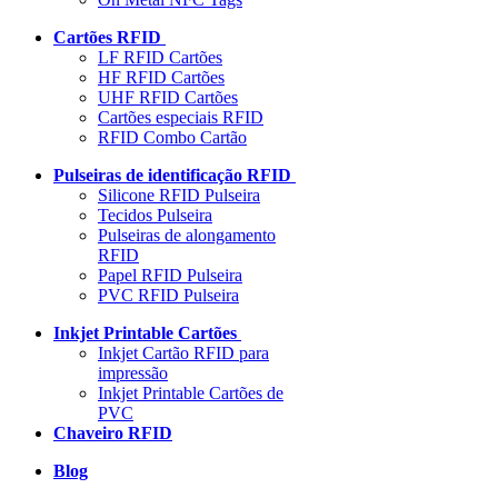
Cartões RFID
LF RFID Cartões
HF RFID Cartões
UHF RFID Cartões
Cartões especiais RFID
RFID Combo Cartão
Pulseiras de identificação RFID
Silicone RFID Pulseira
Tecidos Pulseira
Pulseiras de alongamento
RFID
Papel RFID Pulseira
PVC RFID Pulseira
Inkjet Printable Cartões
Inkjet Cartão RFID para
impressão
Inkjet Printable Cartões de
PVC
Chaveiro RFID
Blog