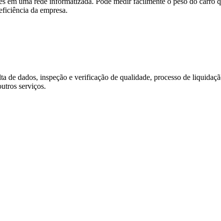
s em uma rede informatizada. Pode medir facilmente o peso do carro qua
ficiência da empresa.
a de dados, inspeção e verificação de qualidade, processo de liquidação
utros serviços.