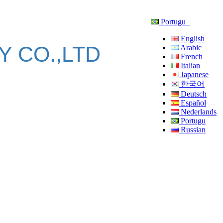
Portugu
English
 CO.,LTD
Arabic
French
Italian
Japanese
한국어
Deutsch
Español
Nederlands
Portugu
Russian