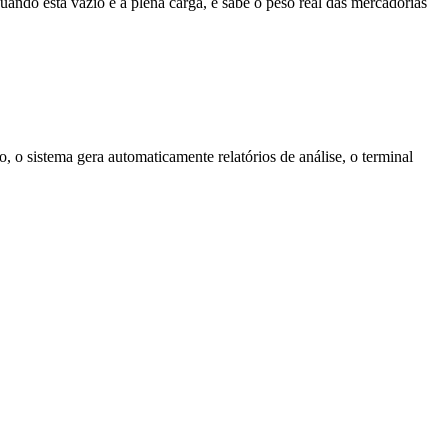
ndo está vazio e a plena carga, e sabe o peso real das mercadorias
, o sistema gera automaticamente relatórios de análise, o terminal