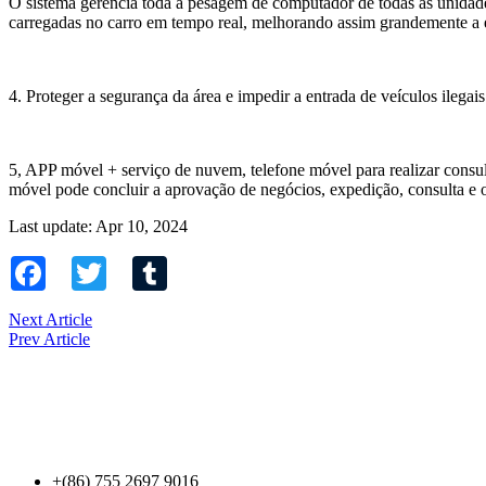
O sistema gerencia toda a pesagem de computador de todas as unidade
carregadas no carro em tempo real, melhorando assim grandemente a e
4. Proteger a segurança da área e impedir a entrada de veículos ilegais
5, APP móvel + serviço de nuvem, telefone móvel para realizar consult
móvel pode concluir a aprovação de negócios, expedição, consulta e o
Last update: Apr 10, 2024
Facebook
Twitter
Tumblr
Next Article
Prev Article
Contact Us
+(86) 755 2697 9016