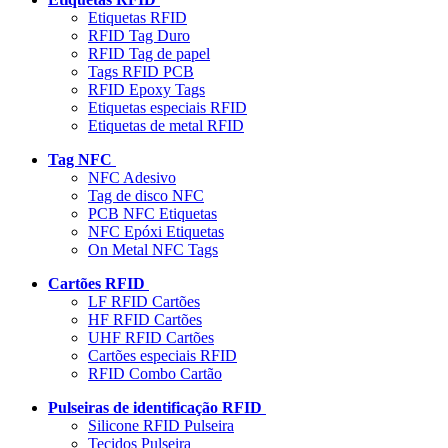
Etiquetas RFID
RFID Tag Duro
RFID Tag de papel
Tags RFID PCB
RFID Epoxy Tags
Etiquetas especiais RFID
Etiquetas de metal RFID
Tag NFC
NFC Adesivo
Tag de disco NFC
PCB NFC Etiquetas
NFC Epóxi Etiquetas
On Metal NFC Tags
Cartões RFID
LF RFID Cartões
HF RFID Cartões
UHF RFID Cartões
Cartões especiais RFID
RFID Combo Cartão
Pulseiras de identificação RFID
Silicone RFID Pulseira
Tecidos Pulseira