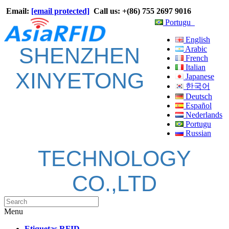
Email:
[email protected]
Call us: +(86) 755 2697 9016
Portugu
English
SHENZHEN
Arabic
French
Italian
XINYETONG
Japanese
한국어
Deutsch
Español
Nederlands
Portugu
Russian
TECHNOLOGY
CO.,LTD
Menu
Etiquetas RFID