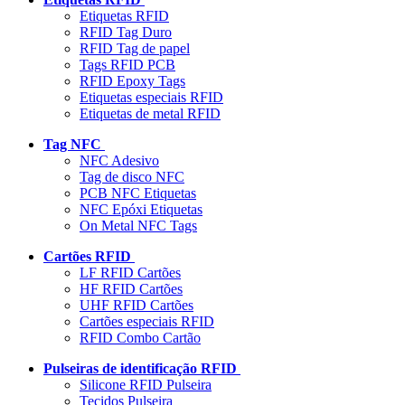
Etiquetas RFID
RFID Tag Duro
RFID Tag de papel
Tags RFID PCB
RFID Epoxy Tags
Etiquetas especiais RFID
Etiquetas de metal RFID
Tag NFC
NFC Adesivo
Tag de disco NFC
PCB NFC Etiquetas
NFC Epóxi Etiquetas
On Metal NFC Tags
Cartões RFID
LF RFID Cartões
HF RFID Cartões
UHF RFID Cartões
Cartões especiais RFID
RFID Combo Cartão
Pulseiras de identificação RFID
Silicone RFID Pulseira
Tecidos Pulseira