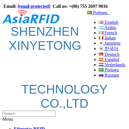
Email:
[email protected]
Call us: +(86) 755 2697 9016
Portugu
English
SHENZHEN
Arabic
French
Italian
XINYETONG
Japanese
한국어
Deutsch
Español
Nederlands
Portugu
Russian
TECHNOLOGY
CO.,LTD
Menu
Etiquetas RFID