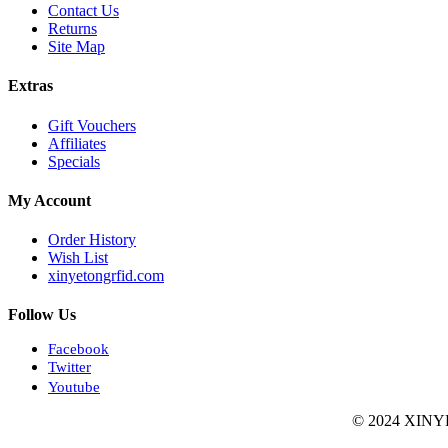
Contact Us
Returns
Site Map
Extras
Gift Vouchers
Affiliates
Specials
My Account
Order History
Wish List
xinyetongrfid.com
Follow Us
Facebook
Twitter
Youtube
© 2024 XIN