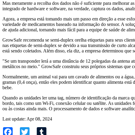
Mas meramente a recolha dos dados não é suficiente para melhorar a
integrado de hardware e software, na verdade, captura os dados, analis
Agora, a empresa está tomando mais um passo em direção a esse esfor
variedade de medicamentos baseado na informação do sensor. A soluçã
de ajuda adicional, tornando mais fácil para a equipe de saúde de ali
GrowSafe recomenda se semi-duplex orelha etiquetas para seus clientes
nas etiquetas de semi-duplex se devido a sua transmissão de curto al
está sendo coletados. Além disso, ela diz, a empresa determinou que se
"Se um transponder lerá a uma distância de 12 polegadas da antena atr
metálicos no meio." GrowSafe construiu seus próprios sistemas que 
Normalmente, um animal vai para um cavado de alimentos ou a água
gramas (0,4 onça), então eles podem identificar quanto alimenta est
bebe.
Quando as unidades ler uma tag, número de identificação da marca q
bordo, tais como um Wi-Fi, conexão celular ou satélite. As unidades
ou às costas ainda mais. O processamento de dados e software analít
Last update: Apr 08, 2024
Facebook
Twitter
Tumblr