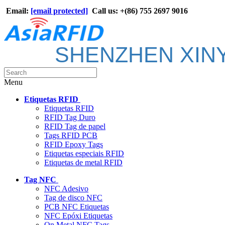
Email:
[email protected]
Call us: +(86) 755 2697 9016
SHENZHEN XIN
Menu
Etiquetas RFID
Etiquetas RFID
RFID Tag Duro
RFID Tag de papel
Tags RFID PCB
RFID Epoxy Tags
Etiquetas especiais RFID
Etiquetas de metal RFID
Tag NFC
NFC Adesivo
Tag de disco NFC
PCB NFC Etiquetas
NFC Epóxi Etiquetas
On Metal NFC Tags