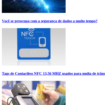
Você se preocupa com a segurança de dados a muito tempo?
Tags de Contactless NFC 13,56 MHZ usados para multa de trâns