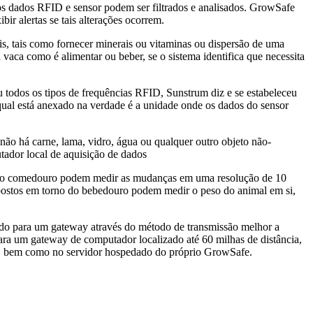
s dados RFID e sensor podem ser filtrados e analisados. GrowSafe
ir alertas se tais alterações ocorrem.
s, tais como fornecer minerais ou vitaminas ou dispersão de uma
ca como é alimentar ou beber, se o sistema identifica que necessita
u todos os tipos de frequências RFID, Sunstrum diz e se estabeleceu
 qual está anexado na verdade é a unidade onde os dados do sensor
 não há carne, lama, vidro, água ou qualquer outro objeto não-
ador local de aquisição de dados
re o comedouro podem medir as mudanças em uma resolução de 10
apostos em torno do bebedouro podem medir o peso do animal em si,
ado para um gateway através do método de transmissão melhor a
ara um gateway de computador localizado até 60 milhas de distância,
nte, bem como no servidor hospedado do próprio GrowSafe.