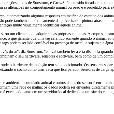
s operações, notas de Sunstrum, e GrowSafe tem sido focada em como o
a as alterações no comportamento animal ou peso e é projetado para exib
ço, automatizando algumas respostas em matéria de estatuto dos animai
o pode também automaticamente da pulverizador-pintura atrás de uma va
mentação muito visualmente identificar aquele animal.
, ou um cliente pode adquirir suas próprias etiquetas. A empresa testo
cance, o que garante que uma tag será lido somente quando o animal ao
 tags podem ser lido confiável na presença de metal, a sujeira e a água.
avés do ar", diz Sunstrum, "ele vai também ler a esta distância quando
combinam o seu hardware, sensores e software, bem como de um comput
, onde o hardware de medição tem sido posicionado. Os sensores sob
á deixando o cocho como uma vaca que fica parado. Sensores de carga 
ue e ambiental acumulado animal e outros dados do sensor é encaminh
 formam uma rede de malha; os dados podem ser enviados diretamente p
ico é executado tanto em um servidor local dedicado a um site do clie