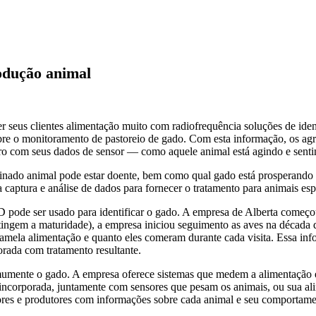
rodução animal
 seus clientes alimentação muito com radiofrequência soluções de ide
bre o monitoramento de pastoreio de gado. Com esta informação, os agr
com seus dados de sensor — como aquele animal está agindo e senti
ado animal pode estar doente, bem como qual gado está prosperando e 
ptura e análise de dados para fornecer o tratamento para animais esp
pode ser usado para identificar o gado. A empresa de Alberta começo
 atingem a maturidade), a empresa iniciou seguimento as aves na décad
mela alimentação e quanto eles comeram durante cada visita. Essa infor
rada com tratamento resultante.
umente o gado. A empresa oferece sistemas que medem a alimentação 
a incorporada, juntamente com sensores que pesam os animais, ou sua a
tores e produtores com informações sobre cada animal e seu comportame