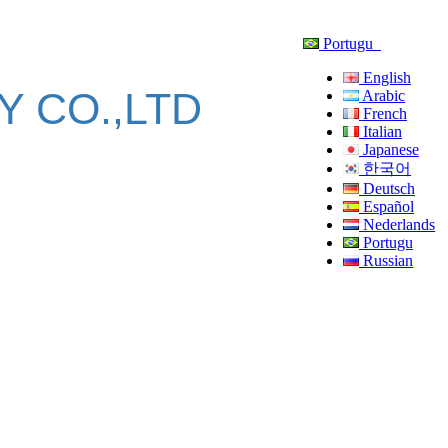
Portugu
English
 CO.,LTD
Arabic
French
Italian
Japanese
한국어
Deutsch
Español
Nederlands
Portugu
Russian