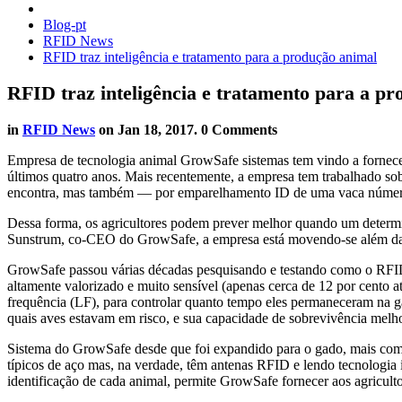
Blog-pt
RFID News
RFID traz inteligência e tratamento para a produção animal
RFID traz inteligência e tratamento para a p
in
RFID News
on
Jan 18, 2017
. 0 Comments
Empresa de tecnologia animal GrowSafe sistemas tem vindo a fornecer
últimos quatro anos. Mais recentemente, a empresa tem trabalhado so
encontra, mas também — por emparelhamento ID de uma vaca número 
Dessa forma, os agricultores podem prever melhor quando um determin
Sunstrum, co-CEO do GrowSafe, a empresa está movendo-se além da ca
GrowSafe passou várias décadas pesquisando e testando como o RFID 
altamente valorizado e muito sensível (apenas cerca de 12 por cento
frequência (LF), para controlar quanto tempo eles permaneceram na ga
quais aves estavam em risco, e sua capacidade de sobrevivência melho
Sistema do GrowSafe desde que foi expandido para o gado, mais com
típicos de aço mas, na verdade, têm antenas RFID e lendo tecnologi
identificação de cada animal, permite GrowSafe fornecer aos agricul