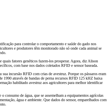
ntificação para controlar o comportamento e saúde do gado nos
icultores e produtores têm monitorado não só onde cada animal se
ndo.
quais fatores genéticos fazem-los prosperar. Agora, diz Alison
ecíficos, com base nos dados coletados RFID e sensor baseada.
u sua incursão RFID com crias de avestruz. Porque os pássaros eram
a de 1990 através de bandas de perna recursos RFID 125 kHZ baixa
mação habilitado avestruz aos agricultores para melhor identificar
e o consumo de água, que se assemelham a equipamentos agrícolas
limentação, água e ambiente. Que dados do sensor, emparelhados com
nto.