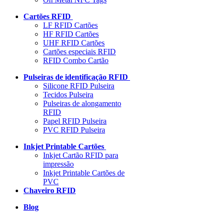
Cartões RFID
LF RFID Cartões
HF RFID Cartões
UHF RFID Cartões
Cartões especiais RFID
RFID Combo Cartão
Pulseiras de identificação RFID
Silicone RFID Pulseira
Tecidos Pulseira
Pulseiras de alongamento
RFID
Papel RFID Pulseira
PVC RFID Pulseira
Inkjet Printable Cartões
Inkjet Cartão RFID para
impressão
Inkjet Printable Cartões de
PVC
Chaveiro RFID
Blog