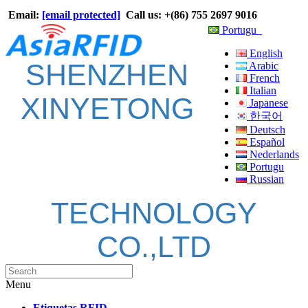
Email:
[email protected]
Call us: +(86) 755 2697 9016
Portugu
English
SHENZHEN
Arabic
French
Italian
XINYETONG
Japanese
한국어
Deutsch
Español
Nederlands
Portugu
Russian
TECHNOLOGY
CO.,LTD
Menu
Etiquetas RFID