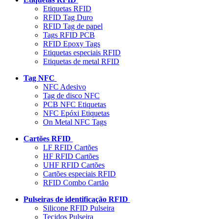
Etiquetas RFID
RFID Tag Duro
RFID Tag de papel
Tags RFID PCB
RFID Epoxy Tags
Etiquetas especiais RFID
Etiquetas de metal RFID
Tag NFC
NFC Adesivo
Tag de disco NFC
PCB NFC Etiquetas
NFC Epóxi Etiquetas
On Metal NFC Tags
Cartões RFID
LF RFID Cartões
HF RFID Cartões
UHF RFID Cartões
Cartões especiais RFID
RFID Combo Cartão
Pulseiras de identificação RFID
Silicone RFID Pulseira
Tecidos Pulseira