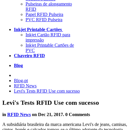
Pulseiras de alongamento
RFID
Papel RFID Pulseira
PVC RFID Pulseira
Inkjet Printable Cartões
Inkjet Cartão RFID para
impressão
Inkjet Printable Cartões de
PVC
Chaveiro RFID
Blog
Blog-pt
RFID News
Levi's Tests RFID Use com sucesso
Levi's Tests RFID Use com sucesso
in
RFID News
on
Dec 21, 2017
. 0 Comments
A subsidiária brasileira da marca americana Levi's de jeans, camisas,
cintos, bonés e calçados tornou-se o último adotante da tecnologia