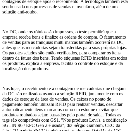
contagens de estoque após o recebimento. A tecnologia também está
sendo usada nos processos de vendas e inventário, além de uma
solução anti-roubo.
No DC, onde os rótulos são impressos, o teste permitirá que a
empresa receba bens e finalize as ordens de compra. O faturamento
de vendas para as franquias multi-marcas também ocorrerá na DC,
antes que as mercadorias sejam transferidas para suas próprias lojas.
Os pacotes selados são então verificados, para comparar os itens
dentro da fatura dos bens. Tendo etiquetas RFID inseridas em todos
os produtos, explica a empresa, facilita o controle do estoque e da
localização dos produtos.
Nas lojas, o recebimento e a contagem de mercadorias que chegam
da DC são realizados usando a solução RFID, juntamente com os
dados de estoque da área de vendas. Os caixas no ponto de
pagamento também utilizam RFID para realizar vendas, descartar
automaticamente itens marcados como em estoque e evitar que
produtos roubados sejam passados ​​pelo portal de saída. Todas as
tags são compatíveis com GS1. "Nos produtos Levi's, a codificação
SGTIN-96 / EPC Gen 2 é usada", diz Sérgio Gambim, CEO da
iTag. "O padrão SSCC também será usado com DataMatrix GS1