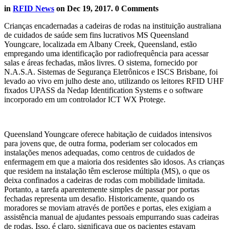
in
RFID News
on
Dec 19, 2017
. 0 Comments
Crianças encadernadas a cadeiras de rodas na instituição australiana
de cuidados de saúde sem fins lucrativos MS Queensland
Youngcare, localizada em Albany Creek, Queensland, estão
empregando uma identificação por radiofrequência para acessar
salas e áreas fechadas, mãos livres. O sistema, fornecido por
N.A.S.A. Sistemas de Segurança Eletrônicos e ISCS Brisbane, foi
levado ao vivo em julho deste ano, utilizando os leitores RFID UHF
fixados UPASS da Nedap Identification Systems e o software
incorporado em um controlador ICT WX Protege.
Queensland Youngcare oferece habitação de cuidados intensivos
para jovens que, de outra forma, poderiam ser colocados em
instalações menos adequadas, como centros de cuidados de
enfermagem em que a maioria dos residentes são idosos. As crianças
que residem na instalação têm esclerose múltipla (MS), o que os
deixa confinados a cadeiras de rodas com mobilidade limitada.
Portanto, a tarefa aparentemente simples de passar por portas
fechadas representa um desafio. Historicamente, quando os
moradores se moviam através de portões e portas, eles exigiam a
assistência manual de ajudantes pessoais empurrando suas cadeiras
de rodas. Isso, é claro, significava que os pacientes estavam