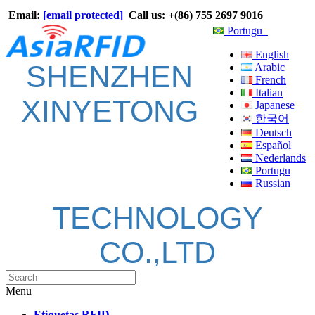
Email:
[email protected]
Call us: +(86) 755 2697 9016
Portugu
English
SHENZHEN
Arabic
French
Italian
XINYETONG
Japanese
한국어
Deutsch
Español
Nederlands
Portugu
Russian
TECHNOLOGY
CO.,LTD
Menu
Etiquetas RFID