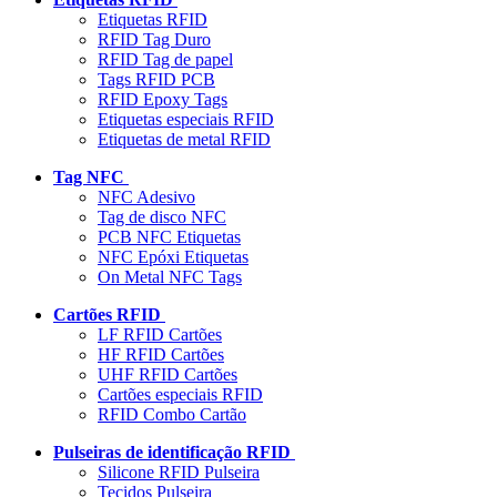
Etiquetas RFID
RFID Tag Duro
RFID Tag de papel
Tags RFID PCB
RFID Epoxy Tags
Etiquetas especiais RFID
Etiquetas de metal RFID
Tag NFC
NFC Adesivo
Tag de disco NFC
PCB NFC Etiquetas
NFC Epóxi Etiquetas
On Metal NFC Tags
Cartões RFID
LF RFID Cartões
HF RFID Cartões
UHF RFID Cartões
Cartões especiais RFID
RFID Combo Cartão
Pulseiras de identificação RFID
Silicone RFID Pulseira
Tecidos Pulseira