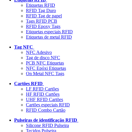
Etiquetas RFID
RFID Tag Duro
RFID Tag de papel
Tags RFID PCB
RFID Epoxy Tags
Etiquetas especiais RFID
Etiquetas de metal RFID
Tag NFC
NFC Adesivo
Tag de disco NFC
PCB NFC Etiquetas
NFC Epóxi Etiquetas
On Metal NFC Tags
Cartões RFID
LF RFID Cartões
HF RFID Cartões
UHF RFID Cartões
Cartões especiais RFID
RFID Combo Cartão
Pulseiras de identificação RFID
Silicone RFID Pulseira
Tecidos Pulseira