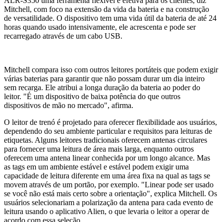
ALR-S350 uma ferramenta flexível e efetiva para os clientes, diz
Mitchell, com foco na extensão da vida da bateria e na construção
de versatilidade. O dispositivo tem uma vida útil da bateria de até 24
horas quando usado intensivamente, ele acrescenta e pode ser
recarregado através de um cabo USB.
Mitchell compara isso com outros leitores portáteis que podem exigir
várias baterias para garantir que não possam durar um dia inteiro
sem recarga. Ele atribui a longa duração da bateria ao poder do
leitor. "É um dispositivo de baixa potência do que outros
dispositivos de mão no mercado", afirma.
O leitor de trenó é projetado para oferecer flexibilidade aos usuários,
dependendo do seu ambiente particular e requisitos para leituras de
etiquetas. Alguns leitores tradicionais oferecem antenas circulares
para fornecer uma leitura de área mais larga, enquanto outros
oferecem uma antena linear conhecida por um longo alcance. Mas
as tags em um ambiente estável e estável podem exigir uma
capacidade de leitura diferente em uma área fixa na qual as tags se
movem através de um portão, por exemplo. "Linear pode ser usado
se você não está mais certo sobre a orientação", explica Mitchell. Os
usuários selecionariam a polarização da antena para cada evento de
leitura usando o aplicativo Alien, o que levaria o leitor a operar de
acordo com essa seleção.