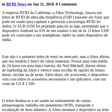
in
RFID News
on
Jan 11, 2018
. 0 Comments
A empresa RFID da Califórnia, a Alien Technology, lançou um
leitor de RFID de ultra-alta freqüência (UHF) baseado em Sony que
pode ser usado para capturar e gerenciar a tecnologia RFID ler
dados. O ALR-S350 foi projetado para ler as tags, permitindo que o
dispositivo Android ou iOS de um usuário o tire de lá. O leitor UHF
pode ser conectado a um smartphone, tablet ou outro dispositivo de
mídia.
Este não é o primeiro leitor de trenó no mercado, mas a Alien afirma
que seu modelo é único de várias maneiras. Possui uma vida média
de 24 horas em uma única bateria, diz Neil Mitchell, diretor sênior
de marketing da Alien e oferece uma escolha de opções de leitura
linear, circular ou de perto. Além disso, ele acrescenta, o dispositivo
vem com todos os acessórios necessários e um aplicativo, com um
custo de US $ 1.599.
O leitor destina-se a ser usado no rastreamento de varejo,
armazenagem, trabalho em andamento (WIP), transporte e
localização de itens faltantes. A Alien mostrará o dispositivo na feira