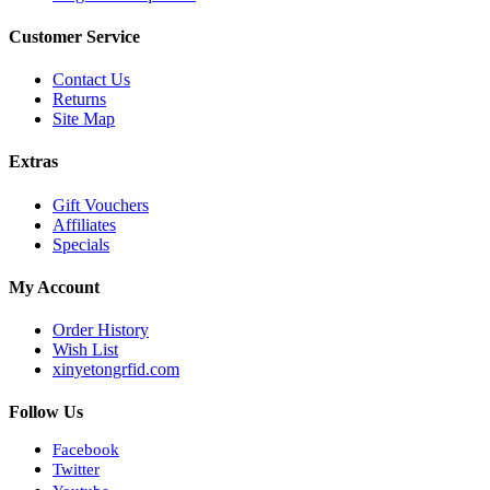
Customer Service
Contact Us
Returns
Site Map
Extras
Gift Vouchers
Affiliates
Specials
My Account
Order History
Wish List
xinyetongrfid.com
Follow Us
Facebook
Twitter