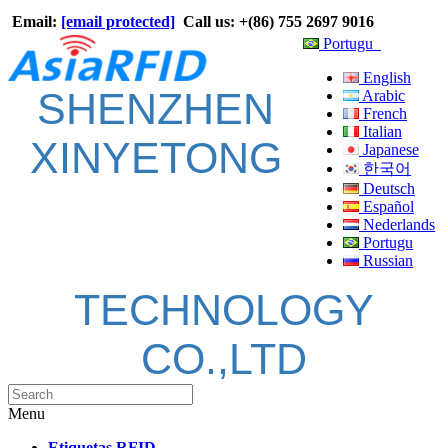
Email:
[email protected]
Call us: +(86) 755 2697 9016
Portugu
English
SHENZHEN
Arabic
French
Italian
XINYETONG
Japanese
한국어
Deutsch
Español
Nederlands
Portugu
Russian
TECHNOLOGY
CO.,LTD
Menu
Etiquetas RFID