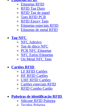
Etiquetas RFID
RFID Tag Duro
RFID Tag de papel
Tags RFID PCB
RFID Epoxy Tags
Etiquetas especiais RFID
Etiquetas de metal RFID
Tag NFC
NFC Adesivo
Tag de disco NFC
PCB NFC Etiquetas
NFC Epóxi Etiquetas
On Metal NFC Tags
Cartões RFID
LF RFID Cartões
HF RFID Cartões
UHF RFID Cartões
Cartões especiais RFID
RFID Combo Cartão
Pulseiras de identificação RFID
Silicone RFID Pulseira
Tecidos Pulseira