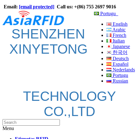
Email:
[email protected]
Call us: +(86) 755 2697 9016
Portugu
English
SHENZHEN
Arabic
French
Italian
XINYETONG
Japanese
한국어
Deutsch
Español
Nederlands
Portugu
Russian
TECHNOLOGY
CO.,LTD
Menu
Etiquetas RFID