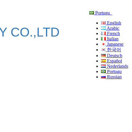
Portugu
English
 CO.,LTD
Arabic
French
Italian
Japanese
한국어
Deutsch
Español
Nederlands
Portugu
Russian