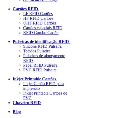
Cartões RFID
LF RFID Cartões
HF RFID Cartões
UHF RFID Cartões
Cartões especiais RFID
RFID Combo Cartão
Pulseiras de identificação RFID
Silicone RFID Pulseira
Tecidos Pulseira
Pulseiras de alongamento
RFID
Papel RFID Pulseira
PVC RFID Pulseira
Inkjet Printable Cartões
Inkjet Cartão RFID para
impressão
Inkjet Printable Cartões de
PVC
Chaveiro RFID
Blog