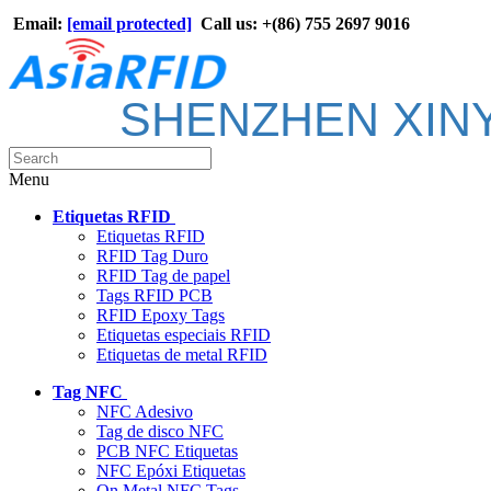
Email:
[email protected]
Call us: +(86) 755 2697 9016
SHENZHEN XIN
Menu
Etiquetas RFID
Etiquetas RFID
RFID Tag Duro
RFID Tag de papel
Tags RFID PCB
RFID Epoxy Tags
Etiquetas especiais RFID
Etiquetas de metal RFID
Tag NFC
NFC Adesivo
Tag de disco NFC
PCB NFC Etiquetas
NFC Epóxi Etiquetas
On Metal NFC Tags