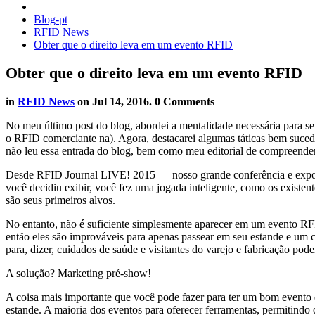
Blog-pt
RFID News
Obter que o direito leva em um evento RFID
Obter que o direito leva em um evento RFID
in
RFID News
on
Jul 14, 2016
. 0 Comments
No meu último post do blog, abordei a mentalidade necessária para se
o RFID comerciante na). Agora, destacarei algumas táticas bem suced
não leu essa entrada do blog, bem como meu editorial de compreender 
Desde RFID Journal LIVE! 2015 — nosso grande conferência e exposi
você decidiu exibir, você fez uma jogada inteligente, como os existent
são seus primeiros alvos.
No entanto, não é suficiente simplesmente aparecer em um evento RFID
então eles são improváveis para apenas passear em seu estande e um c
para, dizer, cuidados de saúde e visitantes do varejo e fabricação pod
A solução? Marketing pré-show!
A coisa mais importante que você pode fazer para ter um bom evento é
estande. A maioria dos eventos para oferecer ferramentas, permitindo 