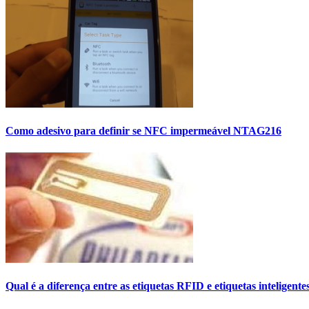
Como adesivo para definir se NFC impermeável NTAG216
Qual é a diferença entre as etiquetas RFID e etiquetas inteligente