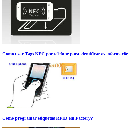
Como usar Tags NFC por telefone para identificar as informaçõe
Como programar etiquetas RFID em Factory?