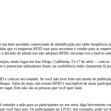
r um bem sucedido comerciante de identificação por rádio freqüência na
idas que vi empresas RFID usar para encontrar e vender para as empres
a decisão de adotar (ou não adoptar) RFID, encorajo-vos a fazê-lo ante
ção, tendo lugar em San Diego, Califórnia, 15-17 de abril — está ao
es e potenciais utilizadores finais, na conferência estão claramente lá
 e colocar seu estande. Se você não tiver feito um monte de publicidad
heque. Além do mais, um evento RFID é susceptível de atrair participa
em vagar. Eles não são as pessoas que você quer falar.
 estender a mão para os participantes no seu setor, diga brevemente c
que você faça isso. Os participantes no LIVE!, por exemplo, pode ver to