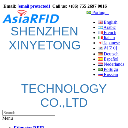
Email:
[email protected]
Call us: +(86) 755 2697 9016
Portugu
English
SHENZHEN
Arabic
French
Italian
XINYETONG
Japanese
한국어
Deutsch
Español
Nederlands
Portugu
Russian
TECHNOLOGY
CO.,LTD
Menu
Etiquetas RFID