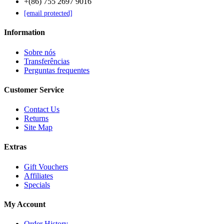
+(86) 755 2697 9016
[email protected]
Information
Sobre nós
Transferências
Perguntas frequentes
Customer Service
Contact Us
Returns
Site Map
Extras
Gift Vouchers
Affiliates
Specials
My Account
Order History