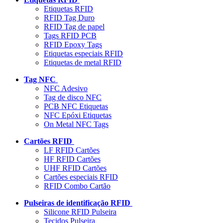
Etiquetas RFID
RFID Tag Duro
RFID Tag de papel
Tags RFID PCB
RFID Epoxy Tags
Etiquetas especiais RFID
Etiquetas de metal RFID
Tag NFC
NFC Adesivo
Tag de disco NFC
PCB NFC Etiquetas
NFC Epóxi Etiquetas
On Metal NFC Tags
Cartões RFID
LF RFID Cartões
HF RFID Cartões
UHF RFID Cartões
Cartões especiais RFID
RFID Combo Cartão
Pulseiras de identificação RFID
Silicone RFID Pulseira
Tecidos Pulseira