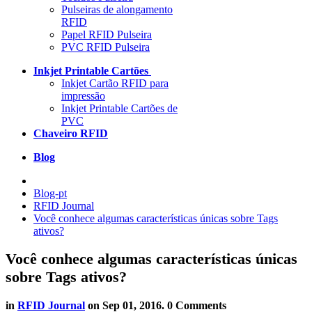
Pulseiras de alongamento
RFID
Papel RFID Pulseira
PVC RFID Pulseira
Inkjet Printable Cartões
Inkjet Cartão RFID para
impressão
Inkjet Printable Cartões de
PVC
Chaveiro RFID
Blog
Blog-pt
RFID Journal
Você conhece algumas características únicas sobre Tags
ativos?
Você conhece algumas características únicas
sobre Tags ativos?
in
RFID Journal
on
Sep 01, 2016
. 0 Comments