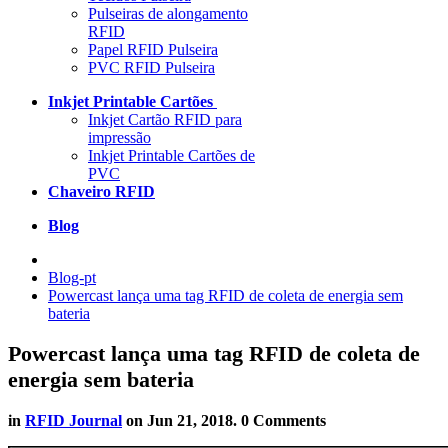
Pulseiras de alongamento
RFID
Papel RFID Pulseira
PVC RFID Pulseira
Inkjet Printable Cartões
Inkjet Cartão RFID para
impressão
Inkjet Printable Cartões de
PVC
Chaveiro RFID
Blog
Blog-pt
Powercast lança uma tag RFID de coleta de energia sem
bateria
Powercast lança uma tag RFID de coleta de
energia sem bateria
in
RFID Journal
on
Jun 21, 2018
. 0 Comments