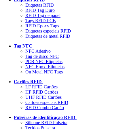
Etiquetas RFID
RFID Tag Duro
RFID Tag de papel
Tags RFID PCB
RFID Epoxy Tags
Etiquetas especiais RFID
Etiquetas de metal RFID
Tag NFC
NFC Adesivo
Tag de disco NFC
PCB NFC Etiquetas
NFC Epóxi Etiquetas
On Metal NFC Tags
Cartões RFID
LF RFID Cartões
HF RFID Cartões
UHF RFID Cartões
Cartões especiais RFID
RFID Combo Cartão
Pulseiras de identificação RFID
Silicone RFID Pulseira
Tecidos Pulseira