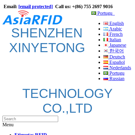
Email:
[email protected]
Call us: +(86) 755 2697 9016
Portugu
English
SHENZHEN
Arabic
French
Italian
XINYETONG
Japanese
한국어
Deutsch
Español
Nederlands
Portugu
Russian
TECHNOLOGY
CO.,LTD
Menu
Etiquetas RFID