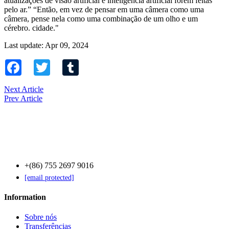
atualizações de visão artificial e inteligência artificial forem feitas
pelo ar.” “Então, em vez de pensar em uma câmera como uma
câmera, pense nela como uma combinação de um olho e um
cérebro. cidade."
Last update: Apr 09, 2024
Facebook
Twitter
Tumblr
Next Article
Prev Article
Contact Us
+(86) 755 2697 9016
[email protected]
Information
Sobre nós
Transferências