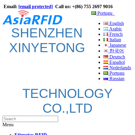
Email:
[email protected]
Call us: +(86) 755 2697 9016
Portugu
English
SHENZHEN
Arabic
French
Italian
XINYETONG
Japanese
한국어
Deutsch
Español
Nederlands
Portugu
Russian
TECHNOLOGY
CO.,LTD
Menu
Etiquetas RFID