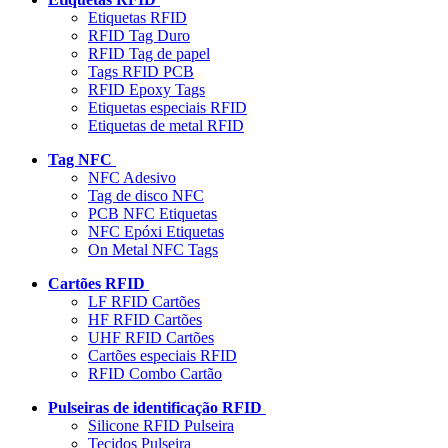
Etiquetas RFID
RFID Tag Duro
RFID Tag de papel
Tags RFID PCB
RFID Epoxy Tags
Etiquetas especiais RFID
Etiquetas de metal RFID
Tag NFC
NFC Adesivo
Tag de disco NFC
PCB NFC Etiquetas
NFC Epóxi Etiquetas
On Metal NFC Tags
Cartões RFID
LF RFID Cartões
HF RFID Cartões
UHF RFID Cartões
Cartões especiais RFID
RFID Combo Cartão
Pulseiras de identificação RFID
Silicone RFID Pulseira
Tecidos Pulseira