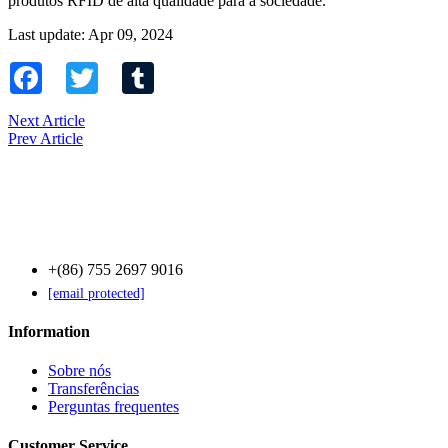
produtos RFID de alta qualidade para a sociedade.
Last update: Apr 09, 2024
Facebook
Twitter
Tumblr
Next Article
Prev Article
Contact Us
+(86) 755 2697 9016
[email protected]
Information
Sobre nós
Transferências
Perguntas frequentes
Customer Service