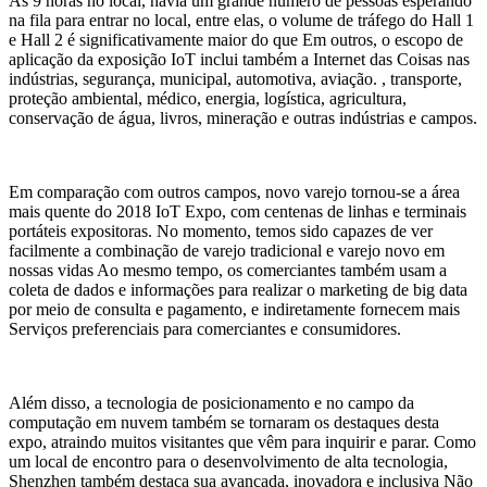
Às 9 horas no local, havia um grande número de pessoas esperando
na fila para entrar no local, entre elas, o volume de tráfego do Hall 1
e Hall 2 é significativamente maior do que Em outros, o escopo de
aplicação da exposição IoT inclui também a Internet das Coisas nas
indústrias, segurança, municipal, automotiva, aviação. , transporte,
proteção ambiental, médico, energia, logística, agricultura,
conservação de água, livros, mineração e outras indústrias e campos.
Em comparação com outros campos, novo varejo tornou-se a área
mais quente do 2018 IoT Expo, com centenas de linhas e terminais
portáteis expositoras. No momento, temos sido capazes de ver
facilmente a combinação de varejo tradicional e varejo novo em
nossas vidas Ao mesmo tempo, os comerciantes também usam a
coleta de dados e informações para realizar o marketing de big data
por meio de consulta e pagamento, e indiretamente fornecem mais
Serviços preferenciais para comerciantes e consumidores.
Além disso, a tecnologia de posicionamento e no campo da
computação em nuvem também se tornaram os destaques desta
expo, atraindo muitos visitantes que vêm para inquirir e parar. Como
um local de encontro para o desenvolvimento de alta tecnologia,
Shenzhen também destaca sua avançada, inovadora e inclusiva Não