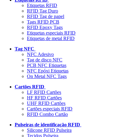
Etiquetas RFID
RFID Tag Duro
RFID Tag de papel
Tags RFID PCB
RFID Epoxy Tags
Etiquetas especiais RFID
Etiquetas de metal RFID
Tag NFC
NFC Adesivo
Tag de disco NFC
PCB NFC Etiquetas
NFC Epóxi Etiquetas
On Metal NFC Tags
Cartões RFID
LF RFID Cartões
HF RFID Cartões
UHF RFID Cartões
Cartões especiais RFID
RFID Combo Cartão
Pulseiras de identificação RFID
Silicone RFID Pulseira
Tecidos Pulseira