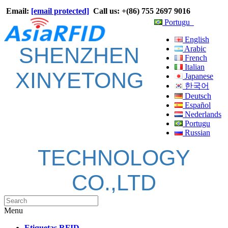
Email:
[email protected]
Call us: +(86) 755 2697 9016
Portugu
English
SHENZHEN
Arabic
French
Italian
XINYETONG
Japanese
한국어
Deutsch
Español
Nederlands
Portugu
Russian
TECHNOLOGY
CO.,LTD
Menu
Etiquetas RFID