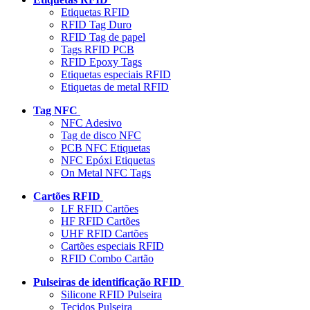
Etiquetas RFID
RFID Tag Duro
RFID Tag de papel
Tags RFID PCB
RFID Epoxy Tags
Etiquetas especiais RFID
Etiquetas de metal RFID
Tag NFC
NFC Adesivo
Tag de disco NFC
PCB NFC Etiquetas
NFC Epóxi Etiquetas
On Metal NFC Tags
Cartões RFID
LF RFID Cartões
HF RFID Cartões
UHF RFID Cartões
Cartões especiais RFID
RFID Combo Cartão
Pulseiras de identificação RFID
Silicone RFID Pulseira
Tecidos Pulseira