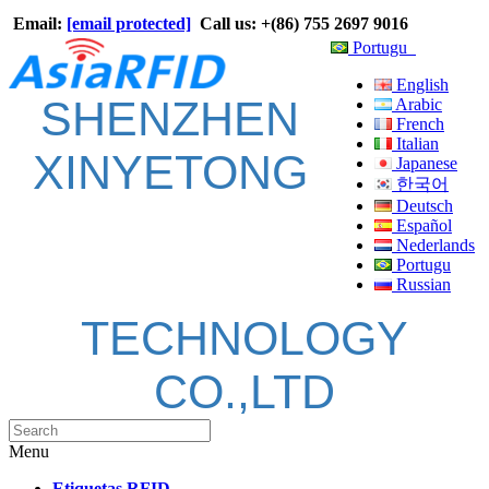
Email:
[email protected]
Call us: +(86) 755 2697 9016
Portugu
English
SHENZHEN
Arabic
French
Italian
XINYETONG
Japanese
한국어
Deutsch
Español
Nederlands
Portugu
Russian
TECHNOLOGY
CO.,LTD
Menu
Etiquetas RFID