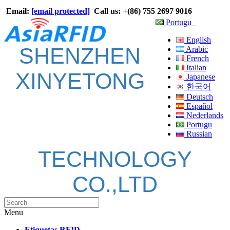
Email:
[email protected]
Call us: +(86) 755 2697 9016
Portugu
English
SHENZHEN
Arabic
French
Italian
XINYETONG
Japanese
한국어
Deutsch
Español
Nederlands
Portugu
Russian
TECHNOLOGY
CO.,LTD
Menu
Etiquetas RFID