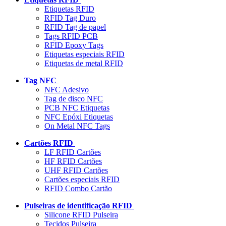
Etiquetas RFID
RFID Tag Duro
RFID Tag de papel
Tags RFID PCB
RFID Epoxy Tags
Etiquetas especiais RFID
Etiquetas de metal RFID
Tag NFC
NFC Adesivo
Tag de disco NFC
PCB NFC Etiquetas
NFC Epóxi Etiquetas
On Metal NFC Tags
Cartões RFID
LF RFID Cartões
HF RFID Cartões
UHF RFID Cartões
Cartões especiais RFID
RFID Combo Cartão
Pulseiras de identificação RFID
Silicone RFID Pulseira
Tecidos Pulseira