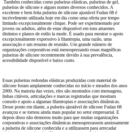
Também conhecidas como pulseiras elásticas, pulseiras de gel,
pulseiras de silicone e alguns nomes diversos conhecidos. A
excelente e bem feita pulseira de silicone ajustável Fudan 08 é
incrivelmente utilizada hoje em dia como uma oferta por tempo
limitado excepcionalmente chique. Pode ser experimentado por
jovens ou adultos, além de estar disponível em tons atraentes
distintos e planos de estilo la mode. É usado para mostrar o apoio
excepcionalmente expressivo à filantropia, uma razão, uma
associação e um resumo de reunião. Um grande número de
organizações corporativas está menosprezando essas magníficas
pulseiras de silicone recentemente devido à sua prevalência,
acessibilidade disponível e baixo custo.
Essas pulseiras redondas elásticas produzidas com material de
silicone foram amplamente conhecidas no início e meados dos anos
2000. Na maioria das vezes, eles são mostrados com mensagens,
linhas citáveis, articulações e marcas registradas que mostram
consolo e apoio a algumas filantropias e associações dinâmicas.
Desse ponto em diante, a pulseira ajustável de silicone Fudan 08
avançou e se tornou ainda mais popular no setor empresarial. E
depois disso não demorou muito para que muitas organizações
corporativas e associações dinâmicas menosprezassem ansiosamente
a pulseira de silicone conhecida e a utilizassem para arrecadar