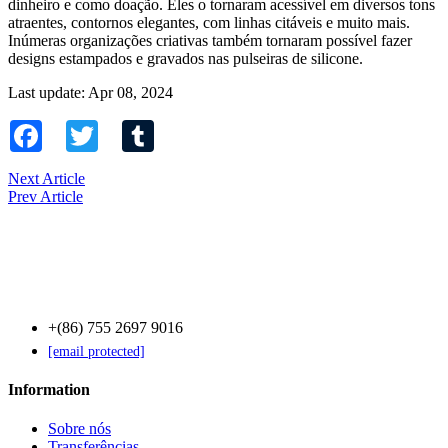
dinheiro e como doação. Eles o tornaram acessível em diversos tons
atraentes, contornos elegantes, com linhas citáveis ​​e muito mais.
Inúmeras organizações criativas também tornaram possível fazer
designs estampados e gravados nas pulseiras de silicone.
Last update: Apr 08, 2024
Facebook
Twitter
Tumblr
Next Article
Prev Article
Contact Us
+(86) 755 2697 9016
[email protected]
Information
Sobre nós
Transferências