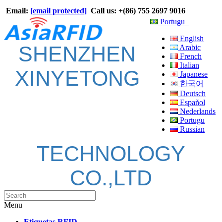
Email:
[email protected]
Call us: +(86) 755 2697 9016
Portugu
English
SHENZHEN
Arabic
French
Italian
XINYETONG
Japanese
한국어
Deutsch
Español
Nederlands
Portugu
Russian
TECHNOLOGY
CO.,LTD
Menu
Etiquetas RFID