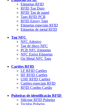
Etiquetas RFID
RFID Tag Duro
RFID Tag de papel
Tags RFID PCB
RFID Epoxy Tags
Etiquetas especiais RFID
Etiquetas de metal RFID
Tag NFC
NFC Adesivo
Tag de disco NFC
PCB NFC Etiquetas
NFC Epóxi Etiquetas
On Metal NFC Tags
Cartões RFID
LF RFID Cartões
HF RFID Cartões
UHF RFID Cartões
Cartões especiais RFID
RFID Combo Cartão
Pulseiras de identificação RFID
Silicone RFID Pulseira
Tecidos Pulseira