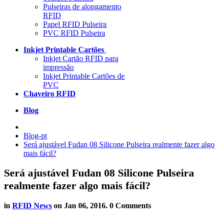
Pulseiras de alongamento
RFID
Papel RFID Pulseira
PVC RFID Pulseira
Inkjet Printable Cartões
Inkjet Cartão RFID para
impressão
Inkjet Printable Cartões de
PVC
Chaveiro RFID
Blog
Blog-pt
Será ajustável Fudan 08 Silicone Pulseira realmente fazer algo
mais fácil?
Será ajustável Fudan 08 Silicone Pulseira
realmente fazer algo mais fácil?
in
RFID News
on
Jan 06, 2016
. 0 Comments