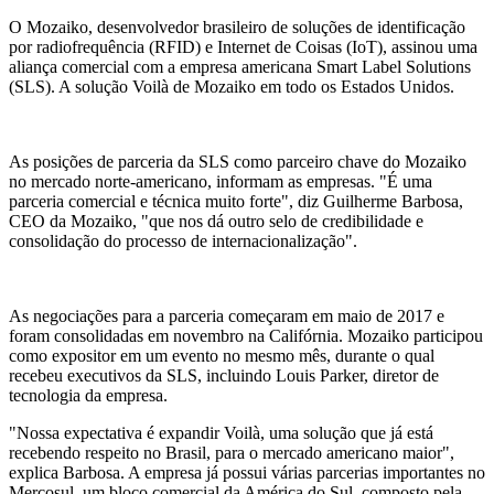
O Mozaiko, desenvolvedor brasileiro de soluções de identificação
por radiofrequência (RFID) e Internet de Coisas (IoT), assinou uma
aliança comercial com a empresa americana Smart Label Solutions
(SLS). A solução Voilà de Mozaiko em todo os Estados Unidos.
As posições de parceria da SLS como parceiro chave do Mozaiko
no mercado norte-americano, informam as empresas. "É uma
parceria comercial e técnica muito forte", diz Guilherme Barbosa,
CEO da Mozaiko, "que nos dá outro selo de credibilidade e
consolidação do processo de internacionalização".
As negociações para a parceria começaram em maio de 2017 e
foram consolidadas em novembro na Califórnia. Mozaiko participou
como expositor em um evento no mesmo mês, durante o qual
recebeu executivos da SLS, incluindo Louis Parker, diretor de
tecnologia da empresa.
"Nossa expectativa é expandir Voilà, uma solução que já está
recebendo respeito no Brasil, para o mercado americano maior",
explica Barbosa. A empresa já possui várias parcerias importantes no
Mercosul, um bloco comercial da América do Sul, composto pela