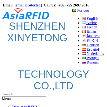
Email:
[email protected]
Call us: +(86) 755 2697 9016
Portugu
English
SHENZHEN
Arabic
French
Italian
XINYETONG
Japanese
한국어
Deutsch
Español
Nederlands
Portugu
Russian
TECHNOLOGY
CO.,LTD
Menu
Etiquetas RFID