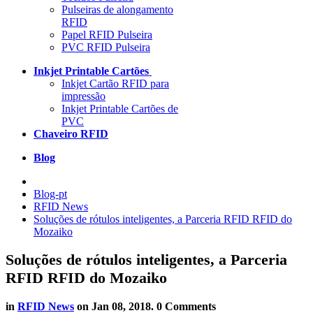
Pulseiras de alongamento
RFID
Papel RFID Pulseira
PVC RFID Pulseira
Inkjet Printable Cartões
Inkjet Cartão RFID para
impressão
Inkjet Printable Cartões de
PVC
Chaveiro RFID
Blog
Blog-pt
RFID News
Soluções de rótulos inteligentes, a Parceria RFID RFID do
Mozaiko
Soluções de rótulos inteligentes, a Parceria
RFID RFID do Mozaiko
in
RFID News
on
Jan 08, 2018
. 0 Comments