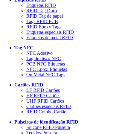
Etiquetas RFID
RFID Tag Duro
RFID Tag de papel
Tags RFID PCB
RFID Epoxy Tags
Etiquetas especiais RFID
Etiquetas de metal RFID
Tag NFC
NFC Adesivo
Tag de disco NFC
PCB NFC Etiquetas
NFC Epóxi Etiquetas
On Metal NFC Tags
Cartões RFID
LF RFID Cartões
HF RFID Cartões
UHF RFID Cartões
Cartões especiais RFID
RFID Combo Cartão
Pulseiras de identificação RFID
Silicone RFID Pulseira
Tecidos Pulseira