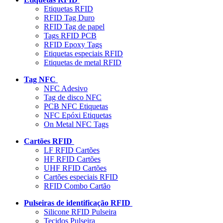
Etiquetas RFID
RFID Tag Duro
RFID Tag de papel
Tags RFID PCB
RFID Epoxy Tags
Etiquetas especiais RFID
Etiquetas de metal RFID
Tag NFC
NFC Adesivo
Tag de disco NFC
PCB NFC Etiquetas
NFC Epóxi Etiquetas
On Metal NFC Tags
Cartões RFID
LF RFID Cartões
HF RFID Cartões
UHF RFID Cartões
Cartões especiais RFID
RFID Combo Cartão
Pulseiras de identificação RFID
Silicone RFID Pulseira
Tecidos Pulseira