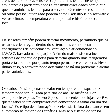
áreas de trabalho. Os sensores capturaram as leituras de temperatura
em intervalos predeterminados e transmitir esses dados para o hub,
que encaminha as leituras para o servidor. Gerentes de restaurante
ou outro pessoal autorizado poderia então Cadastre-se no software e
ver os leituras de temperatura em tempo real e histórico de cada
local.
Os sensores também podem detectar movimento, permitindo que os
usuários criem regras dentro do sistema, tais como alterar
configurações de aquecimento, ventilação e ar condicionado
(AVAC), baseado na ocupação. Além do mais, o sistema inclui
sensores de contato de porta para detectar quando uma refrigerador
porta está aberta, e por quanto tempo permanece entreaberta. Neste
último caso, o software pode determinar se há um problema e alertas
partes autorizadas.
Os dados não são apenas de valor em tempo real, Pasquale diz —
também pode ser utilizada para fins de análise histórica. Por
exemplo, ele explica, "se você possui uma centena de lojas, você vai
querer saber se um compressor está começando a falhar em um dos
locais." Esse tipo de informação, diz ele, estaria fora do alcance sem
automação na maioria dos cenários. Mas se o sistema de sensor