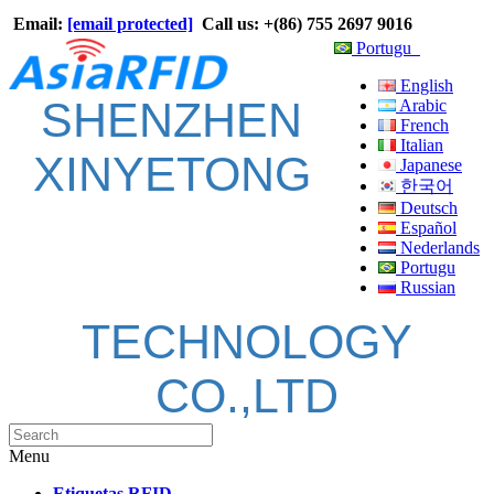
Email:
[email protected]
Call us: +(86) 755 2697 9016
Portugu
English
SHENZHEN
Arabic
French
Italian
XINYETONG
Japanese
한국어
Deutsch
Español
Nederlands
Portugu
Russian
TECHNOLOGY
CO.,LTD
Menu
Etiquetas RFID