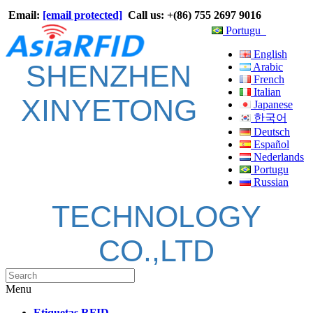
Email:
[email protected]
Call us: +(86) 755 2697 9016
Portugu
English
SHENZHEN
Arabic
French
Italian
XINYETONG
Japanese
한국어
Deutsch
Español
Nederlands
Portugu
Russian
TECHNOLOGY
CO.,LTD
Menu
Etiquetas RFID