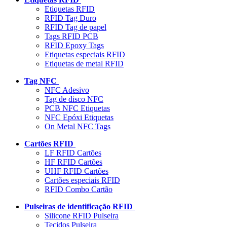
Etiquetas RFID
RFID Tag Duro
RFID Tag de papel
Tags RFID PCB
RFID Epoxy Tags
Etiquetas especiais RFID
Etiquetas de metal RFID
Tag NFC
NFC Adesivo
Tag de disco NFC
PCB NFC Etiquetas
NFC Epóxi Etiquetas
On Metal NFC Tags
Cartões RFID
LF RFID Cartões
HF RFID Cartões
UHF RFID Cartões
Cartões especiais RFID
RFID Combo Cartão
Pulseiras de identificação RFID
Silicone RFID Pulseira
Tecidos Pulseira