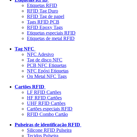
Etiquetas RFID
RFID Tag Duro
RFID Tag de papel
Tags RFID PCB
RFID Epoxy Tags
Etiquetas especiais RFID
Etiquetas de metal RFID
Tag NFC
NFC Adesivo
Tag de disco NFC
PCB NFC Etiquetas
NFC Epóxi Etiquetas
On Metal NFC Tags
Cartões RFID
LF RFID Cartões
HF RFID Cartões
UHF RFID Cartões
Cartões especiais RFID
RFID Combo Cartão
Pulseiras de identificação RFID
Silicone RFID Pulseira
Tecidos Pulseira