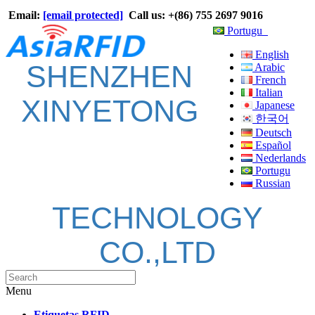
Email:
[email protected]
Call us: +(86) 755 2697 9016
Portugu
English
SHENZHEN
Arabic
French
Italian
XINYETONG
Japanese
한국어
Deutsch
Español
Nederlands
Portugu
Russian
TECHNOLOGY
CO.,LTD
Menu
Etiquetas RFID