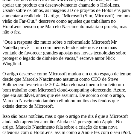
apoiar um produto em desenvolvimento chamado o HoloLens.
Usado sobre os olhos, as imagens 3D de projetos de HoloLens para
aumentar a realidade. O artigo, "Microsoft (Sim, Microsoft) tem uma
visão de Far-Out," descreve como aqueles que trabalham no
HoloLens pensou que Marcelo Nascimento mataria o projeto, mas
não o fez.
"Que a resposta diz muito sobre o reformulado Microsoft Mr.
Nadella prevê — um com menos feudos internos e com mais
vontade de favorecer grandes apostas nas novas tecnologias sobre
proteger o legado de dinheiro de vacas," escreve autor Nick
Wingfield.
O artigo descreve como Microsoft mudou em curto espaço de tempo
desde que Marcelo Nascimento assumiu como CEO de Steve
Ballmer em fevereiro de 2014. Marcelo nascimento tem feito um
bom trabalho com Microsoft cloud-computing oferecendo, Azure,
que era saudável, antes que ele assumiu. De acordo com o artigo,
Marcelo Nascimento também eliminou muitos dos feudos que
existia dentro da Microsoft.
Isso são boas notícias, mas o que o artigo me diz é que a Microsoft
ainda não aprendeu a muito. Ainda está perseguindo Apple. No
artigo, Marcelo Nascimento fala sobre a criação de uma nova
categoria com o HoloLens, assim como a Apple fez com o seu iPod,