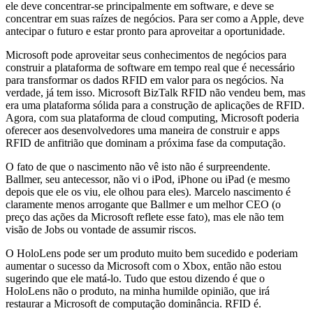
ele deve concentrar-se principalmente em software, e deve se
concentrar em suas raízes de negócios. Para ser como a Apple, deve
antecipar o futuro e estar pronto para aproveitar a oportunidade.
Microsoft pode aproveitar seus conhecimentos de negócios para
construir a plataforma de software em tempo real que é necessário
para transformar os dados RFID em valor para os negócios. Na
verdade, já tem isso. Microsoft BizTalk RFID não vendeu bem, mas
era uma plataforma sólida para a construção de aplicações de RFID.
Agora, com sua plataforma de cloud computing, Microsoft poderia
oferecer aos desenvolvedores uma maneira de construir e apps
RFID de anfitrião que dominam a próxima fase da computação.
O fato de que o nascimento não vê isto não é surpreendente.
Ballmer, seu antecessor, não vi o iPod, iPhone ou iPad (e mesmo
depois que ele os viu, ele olhou para eles). Marcelo nascimento é
claramente menos arrogante que Ballmer e um melhor CEO (o
preço das ações da Microsoft reflete esse fato), mas ele não tem
visão de Jobs ou vontade de assumir riscos.
O HoloLens pode ser um produto muito bem sucedido e poderiam
aumentar o sucesso da Microsoft com o Xbox, então não estou
sugerindo que ele matá-lo. Tudo que estou dizendo é que o
HoloLens não o produto, na minha humilde opinião, que irá
restaurar a Microsoft de computação dominância. RFID é.