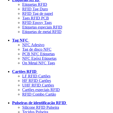
Etiquetas RFID
RFID Tag Duro
RFID Tag de papel
Tags RFID PCB
RFID Epoxy Tags
Etiquetas especiais RFID
Etiquetas de metal RFID
Tag NFC
NFC Adesivo
Tag de disco NFC
PCB NFC Etiquetas
NFC Epóxi Etiquetas
On Metal NFC Tags
Cartões RFID
LF RFID Cartões
HF RFID Cartões
UHF RFID Cartões
Cartões especiais RFID
RFID Combo Cartão
Pulseiras de identificação RFID
Silicone RFID Pulseira
Tecidos Pulseira