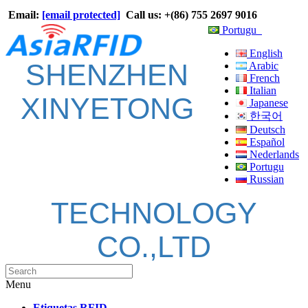
Email:
[email protected]
Call us: +(86) 755 2697 9016
Portugu
English
SHENZHEN
Arabic
French
Italian
XINYETONG
Japanese
한국어
Deutsch
Español
Nederlands
Portugu
Russian
TECHNOLOGY
CO.,LTD
Menu
Etiquetas RFID