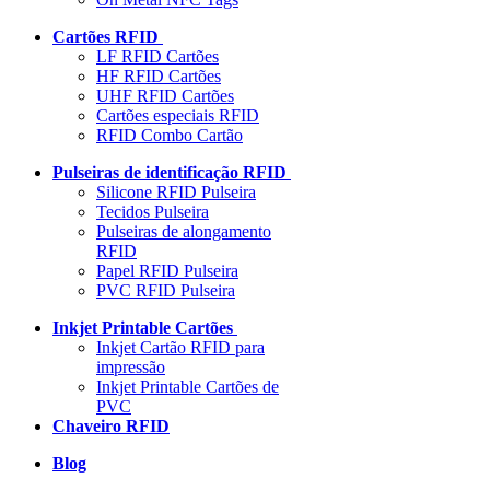
Cartões RFID
LF RFID Cartões
HF RFID Cartões
UHF RFID Cartões
Cartões especiais RFID
RFID Combo Cartão
Pulseiras de identificação RFID
Silicone RFID Pulseira
Tecidos Pulseira
Pulseiras de alongamento
RFID
Papel RFID Pulseira
PVC RFID Pulseira
Inkjet Printable Cartões
Inkjet Cartão RFID para
impressão
Inkjet Printable Cartões de
PVC
Chaveiro RFID
Blog