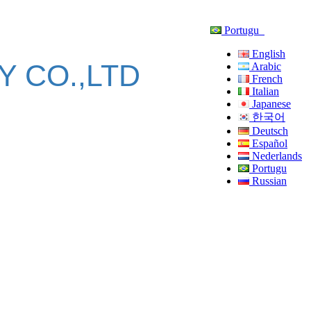
Portugu
English
 CO.,LTD
Arabic
French
Italian
Japanese
한국어
Deutsch
Español
Nederlands
Portugu
Russian