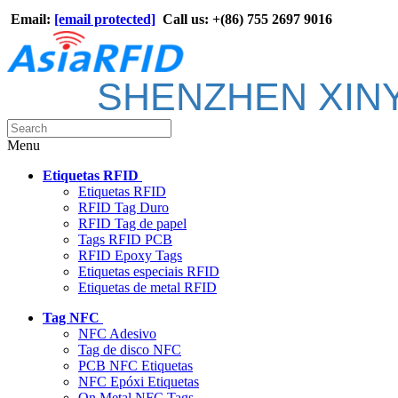
Email:
[email protected]
Call us: +(86) 755 2697 9016
SHENZHEN XIN
Menu
Etiquetas RFID
Etiquetas RFID
RFID Tag Duro
RFID Tag de papel
Tags RFID PCB
RFID Epoxy Tags
Etiquetas especiais RFID
Etiquetas de metal RFID
Tag NFC
NFC Adesivo
Tag de disco NFC
PCB NFC Etiquetas
NFC Epóxi Etiquetas
On Metal NFC Tags