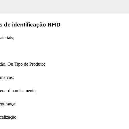
s de identificação RFID
teriais;
ção, Ou Tipo de Produto;
 marcas;
terar dinamicamente;
egurança;
calização.