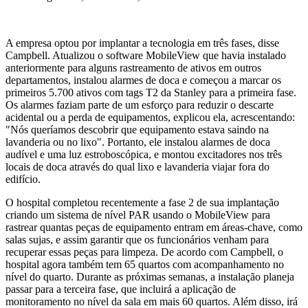
A empresa optou por implantar a tecnologia em três fases, disse
Campbell. Atualizou o software MobileView que havia instalado
anteriormente para alguns rastreamento de ativos em outros
departamentos, instalou alarmes de doca e começou a marcar os
primeiros 5.700 ativos com tags T2 da Stanley para a primeira fase.
Os alarmes faziam parte de um esforço para reduzir o descarte
acidental ou a perda de equipamentos, explicou ela, acrescentando:
"Nós queríamos descobrir que equipamento estava saindo na
lavanderia ou no lixo". Portanto, ele instalou alarmes de doca
audível e uma luz estroboscópica, e montou excitadores nos três
locais de doca através do qual lixo e lavanderia viajar fora do
edifício.
O hospital completou recentemente a fase 2 de sua implantação
criando um sistema de nível PAR usando o MobileView para
rastrear quantas peças de equipamento entram em áreas-chave, como
salas sujas, e assim garantir que os funcionários venham para
recuperar essas peças para limpeza. De acordo com Campbell, o
hospital agora também tem 65 quartos com acompanhamento no
nível do quarto. Durante as próximas semanas, a instalação planeja
passar para a terceira fase, que incluirá a aplicação de
monitoramento no nível da sala em mais 60 quartos. Além disso, irá