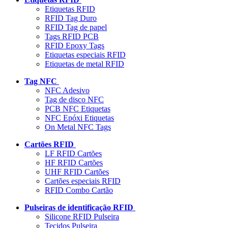
Etiquetas RFID
RFID Tag Duro
RFID Tag de papel
Tags RFID PCB
RFID Epoxy Tags
Etiquetas especiais RFID
Etiquetas de metal RFID
Tag NFC
NFC Adesivo
Tag de disco NFC
PCB NFC Etiquetas
NFC Epóxi Etiquetas
On Metal NFC Tags
Cartões RFID
LF RFID Cartões
HF RFID Cartões
UHF RFID Cartões
Cartões especiais RFID
RFID Combo Cartão
Pulseiras de identificação RFID
Silicone RFID Pulseira
Tecidos Pulseira