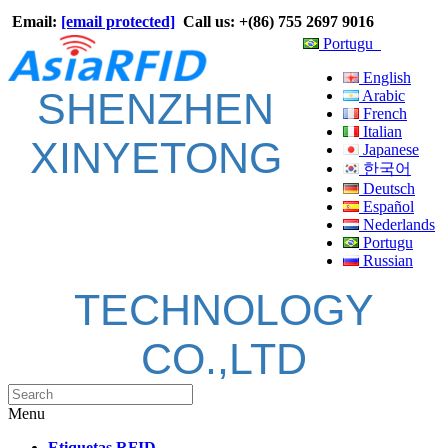
Email:
[email protected]
Call us: +(86) 755 2697 9016
Portugu
English
SHENZHEN
Arabic
French
Italian
XINYETONG
Japanese
한국어
Deutsch
Español
Nederlands
Portugu
Russian
TECHNOLOGY
CO.,LTD
Menu
Etiquetas RFID