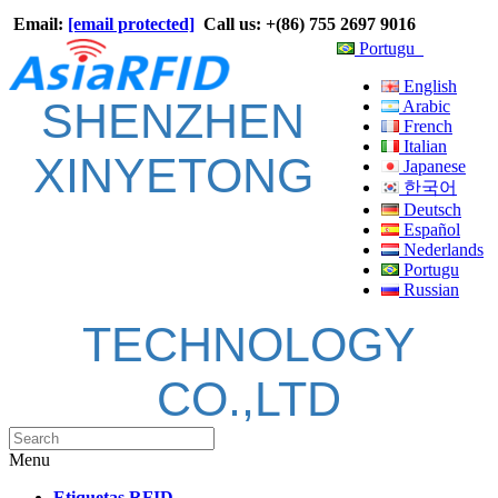
Email:
[email protected]
Call us: +(86) 755 2697 9016
Portugu
English
SHENZHEN
Arabic
French
Italian
XINYETONG
Japanese
한국어
Deutsch
Español
Nederlands
Portugu
Russian
TECHNOLOGY
CO.,LTD
Menu
Etiquetas RFID