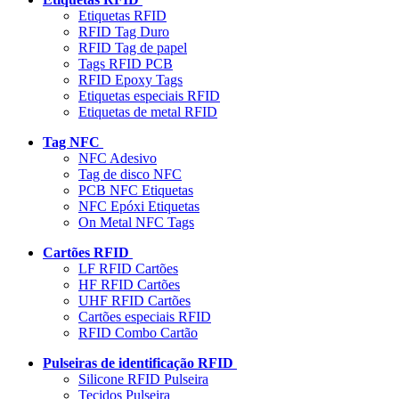
Etiquetas RFID
RFID Tag Duro
RFID Tag de papel
Tags RFID PCB
RFID Epoxy Tags
Etiquetas especiais RFID
Etiquetas de metal RFID
Tag NFC
NFC Adesivo
Tag de disco NFC
PCB NFC Etiquetas
NFC Epóxi Etiquetas
On Metal NFC Tags
Cartões RFID
LF RFID Cartões
HF RFID Cartões
UHF RFID Cartões
Cartões especiais RFID
RFID Combo Cartão
Pulseiras de identificação RFID
Silicone RFID Pulseira
Tecidos Pulseira