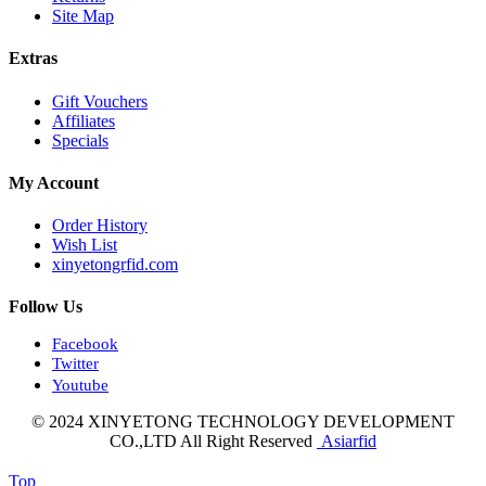
Site Map
Extras
Gift Vouchers
Affiliates
Specials
My Account
Order History
Wish List
xinyetongrfid.com
Follow Us
Facebook
Twitter
Youtube
© 2024 XINYETONG TECHNOLOGY DEVELOPMENT
CO.,LTD All Right Reserved
Asiarfid
Top