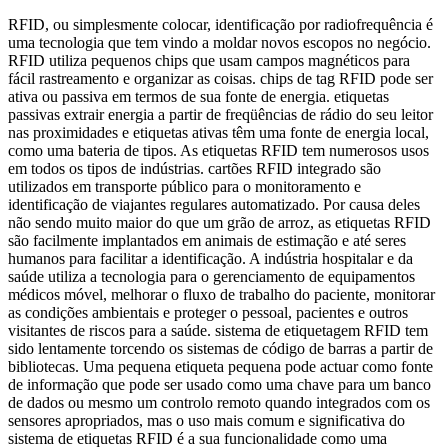
RFID, ou simplesmente colocar, identificação por radiofrequência é
uma tecnologia que tem vindo a moldar novos escopos no negócio.
RFID utiliza pequenos chips que usam campos magnéticos para
fácil rastreamento e organizar as coisas. chips de tag RFID pode ser
ativa ou passiva em termos de sua fonte de energia. etiquetas
passivas extrair energia a partir de freqüências de rádio do seu leitor
nas proximidades e etiquetas ativas têm uma fonte de energia local,
como uma bateria de tipos. As etiquetas RFID tem numerosos usos
em todos os tipos de indústrias. cartões RFID integrado são
utilizados em transporte público para o monitoramento e
identificação de viajantes regulares automatizado. Por causa deles
não sendo muito maior do que um grão de arroz, as etiquetas RFID
são facilmente implantados em animais de estimação e até seres
humanos para facilitar a identificação. A indústria hospitalar e da
saúde utiliza a tecnologia para o gerenciamento de equipamentos
médicos móvel, melhorar o fluxo de trabalho do paciente, monitorar
as condições ambientais e proteger o pessoal, pacientes e outros
visitantes de riscos para a saúde. sistema de etiquetagem RFID tem
sido lentamente torcendo os sistemas de código de barras a partir de
bibliotecas. Uma pequena etiqueta pequena pode actuar como fonte
de informação que pode ser usado como uma chave para um banco
de dados ou mesmo um controlo remoto quando integrados com os
sensores apropriados, mas o uso mais comum e significativa do
sistema de etiquetas RFID é a sua funcionalidade como uma