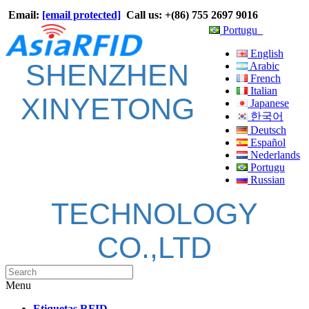
Email:
[email protected]
Call us: +(86) 755 2697 9016
Portugu
English
SHENZHEN
Arabic
French
Italian
XINYETONG
Japanese
한국어
Deutsch
Español
Nederlands
Portugu
Russian
TECHNOLOGY
CO.,LTD
Menu
Etiquetas RFID