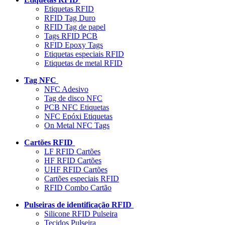
Etiquetas RFID
RFID Tag Duro
RFID Tag de papel
Tags RFID PCB
RFID Epoxy Tags
Etiquetas especiais RFID
Etiquetas de metal RFID
Tag NFC
NFC Adesivo
Tag de disco NFC
PCB NFC Etiquetas
NFC Epóxi Etiquetas
On Metal NFC Tags
Cartões RFID
LF RFID Cartões
HF RFID Cartões
UHF RFID Cartões
Cartões especiais RFID
RFID Combo Cartão
Pulseiras de identificação RFID
Silicone RFID Pulseira
Tecidos Pulseira