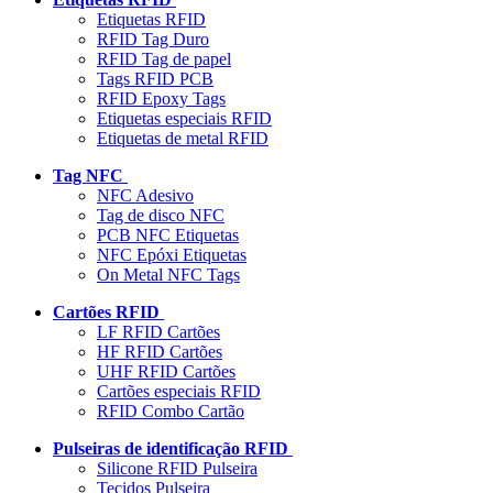
Etiquetas RFID
RFID Tag Duro
RFID Tag de papel
Tags RFID PCB
RFID Epoxy Tags
Etiquetas especiais RFID
Etiquetas de metal RFID
Tag NFC
NFC Adesivo
Tag de disco NFC
PCB NFC Etiquetas
NFC Epóxi Etiquetas
On Metal NFC Tags
Cartões RFID
LF RFID Cartões
HF RFID Cartões
UHF RFID Cartões
Cartões especiais RFID
RFID Combo Cartão
Pulseiras de identificação RFID
Silicone RFID Pulseira
Tecidos Pulseira