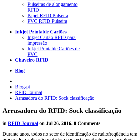
Pulseiras de alongamento
RFID
Papel RFID Pulseira
PVC RFID Pulseira
Inkjet Printable Cartões
Inkjet Cartão RFID para
impressão
Inkjet Printable Cartões de
PVC
Chaveiro RFID
Blog
Blog-pt
RFID Journal
Arrasadora do RFID: Sock classificação
Arrasadora do RFID: Sock classificação
in
RFID Journal
on
Jul 26, 2016
. 0 Comments
Durante anos, todos no setor de identificação de radiofreqüência tem
procurado a aplicação matadora para esta excitante nova tecnologia.