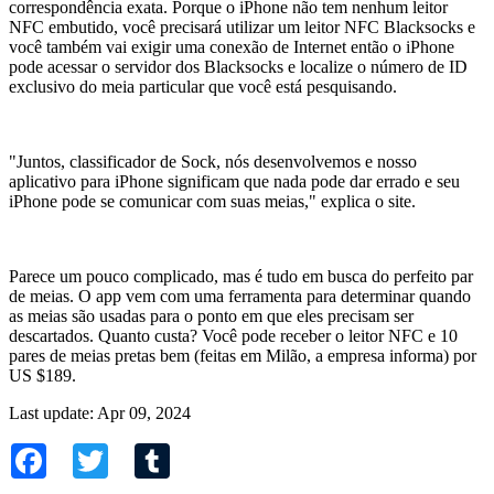
correspondência exata. Porque o iPhone não tem nenhum leitor
NFC embutido, você precisará utilizar um leitor NFC Blacksocks e
você também vai exigir uma conexão de Internet então o iPhone
pode acessar o servidor dos Blacksocks e localize o número de ID
exclusivo do meia particular que você está pesquisando.
"Juntos, classificador de Sock, nós desenvolvemos e nosso
aplicativo para iPhone significam que nada pode dar errado e seu
iPhone pode se comunicar com suas meias," explica o site.
Parece um pouco complicado, mas é tudo em busca do perfeito par
de meias. O app vem com uma ferramenta para determinar quando
as meias são usadas para o ponto em que eles precisam ser
descartados. Quanto custa? Você pode receber o leitor NFC e 10
pares de meias pretas bem (feitas em Milão, a empresa informa) por
US $189.
Last update: Apr 09, 2024
Facebook
Twitter
Tumblr