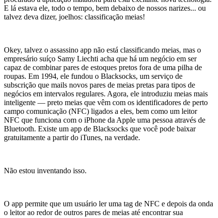
E lá estava ele, todo o tempo, bem debaixo de nossos narizes... ou
talvez deva dizer, joelhos: classificação meias!
Okey, talvez o assassino app não está classificando meias, mas o
empresário suíço Samy Liechti acha que há um negócio em ser
capaz de combinar pares de estoques pretos fora de uma pilha de
roupas. Em 1994, ele fundou o Blacksocks, um serviço de
subscrição que mails novos pares de meias pretas para tipos de
negócios em intervalos regulares. Agora, ele introduziu meias mais
inteligente — preto meias que vêm com os identificadores de perto
campo comunicação (NFC) ligados a eles, bem como um leitor
NFC que funciona com o iPhone da Apple uma pessoa através de
Bluetooth. Existe um app de Blacksocks que você pode baixar
gratuitamente a partir do iTunes, na verdade.
Não estou inventando isso.
O app permite que um usuário ler uma tag de NFC e depois da onda
o leitor ao redor de outros pares de meias até encontrar sua