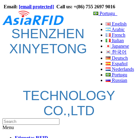
Email:
[email protected]
Call us: +(86) 755 2697 9016
Portugu
English
SHENZHEN
Arabic
French
Italian
XINYETONG
Japanese
한국어
Deutsch
Español
Nederlands
Portugu
Russian
TECHNOLOGY
CO.,LTD
Menu
Etiquetas RFID