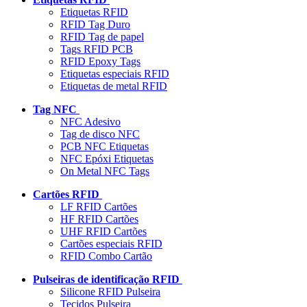
Etiquetas RFID
RFID Tag Duro
RFID Tag de papel
Tags RFID PCB
RFID Epoxy Tags
Etiquetas especiais RFID
Etiquetas de metal RFID
Tag NFC
NFC Adesivo
Tag de disco NFC
PCB NFC Etiquetas
NFC Epóxi Etiquetas
On Metal NFC Tags
Cartões RFID
LF RFID Cartões
HF RFID Cartões
UHF RFID Cartões
Cartões especiais RFID
RFID Combo Cartão
Pulseiras de identificação RFID
Silicone RFID Pulseira
Tecidos Pulseira