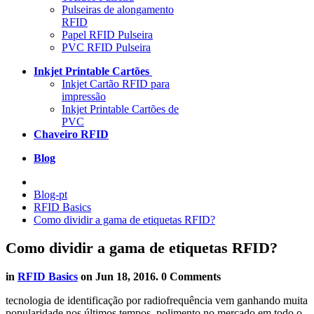
Pulseiras de alongamento
RFID
Papel RFID Pulseira
PVC RFID Pulseira
Inkjet Printable Cartões
Inkjet Cartão RFID para
impressão
Inkjet Printable Cartões de
PVC
Chaveiro RFID
Blog
Blog-pt
RFID Basics
Como dividir a gama de etiquetas RFID?
Como dividir a gama de etiquetas RFID?
in
RFID Basics
on
Jun 18, 2016
. 0 Comments
tecnologia de identificação por radiofrequência vem ganhando muita
popularidade nos últimos tempos, polimento no mercado em todo o