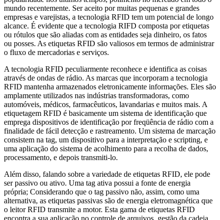
mundo recentemente. Ser aceito por muitas pequenas e grandes
empresas e varejistas, a tecnologia RFID tem um potencial de longo
alcance. É evidente que a tecnologia RIFD composta por etiquetas
ou rótulos que são aliadas com as entidades seja dinheiro, os fatos
ou posses. As etiquetas RFID são valiosos em termos de administrar
o fluxo de mercadorias e serviços.
A tecnologia RFID peculiarmente reconhece e identifica as coisas
através de ondas de rádio. As marcas que incorporam a tecnologia
RFID mantenha armazenados eletronicamente informações. Eles são
amplamente utilizados nas indústrias transformadoras, como
automóveis, médicos, farmacêuticos, lavandarias e muitos mais. A
etiquetagem RFID é basicamente um sistema de identificação que
emprega dispositivos de identificação por freqüência de rádio com a
finalidade de fácil detecção e rastreamento. Um sistema de marcação
consistem na tag, um dispositivo para a interpretação e scripting, e
uma aplicação do sistema de acolhimento para a recolha de dados,
processamento, e depois transmiti-lo.
Além disso, falando sobre a variedade de etiquetas RFID, ele pode
ser passivo ou ativo. Uma tag ativa possui a fonte de energia
própria; Considerando que o tag passivo não, assim, como uma
alternativa, as etiquetas passivas são de energia eletromagnética que
o leitor RFID transmite a motor. Esta gama de etiquetas RFID
encontra a sua aplicação no controle de arquivos, gestão da cadeia