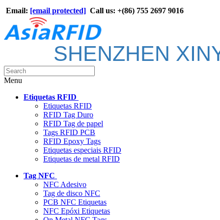
Email:
[email protected]
Call us: +(86) 755 2697 9016
SHENZHEN XIN
Menu
Etiquetas RFID
Etiquetas RFID
RFID Tag Duro
RFID Tag de papel
Tags RFID PCB
RFID Epoxy Tags
Etiquetas especiais RFID
Etiquetas de metal RFID
Tag NFC
NFC Adesivo
Tag de disco NFC
PCB NFC Etiquetas
NFC Epóxi Etiquetas
On Metal NFC Tags