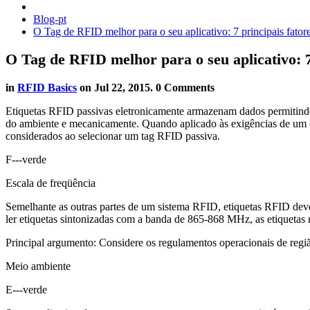
Blog-pt
O Tag de RFID melhor para o seu aplicativo: 7 principais fatore
O Tag de RFID melhor para o seu aplicativo: 7
in
RFID Basics
on
Jul 22, 2015
. 0 Comments
Etiquetas RFID passivas eletronicamente armazenam dados permitindo a
do ambiente e mecanicamente. Quando aplicado às exigências de um de
considerados ao selecionar um tag RFID passiva.
F---verde
Escala de freqüência
Semelhante as outras partes de um sistema RFID, etiquetas RFID devem
ler etiquetas sintonizadas com a banda de 865-868 MHz, as etiquetas 
Principal argumento: Considere os regulamentos operacionais de regiã
Meio ambiente
E---verde