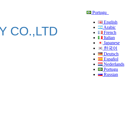
Portugu
English
 CO.,LTD
Arabic
French
Italian
Japanese
한국어
Deutsch
Español
Nederlands
Portugu
Russian