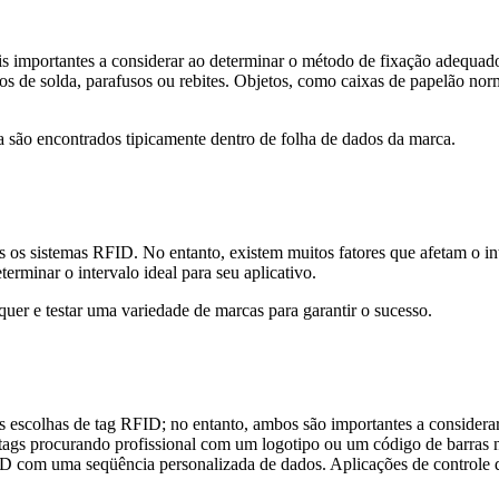
ais importantes a considerar ao determinar o método de fixação adequa
os de solda, parafusos ou rebites. Objetos, como caixas de papelão no
 são encontrados tipicamente dentro de folha de dados da marca.
 sistemas RFID. No entanto, existem muitos fatores que afetam o interv
erminar o intervalo ideal para seu aplicativo.
equer e testar uma variedade de marcas para garantir o sucesso.
s escolhas de tag RFID; no entanto, ambos são importantes a considerar 
ags procurando profissional com um logotipo ou um código de barras na 
D com uma seqüência personalizada de dados. Aplicações de controle d