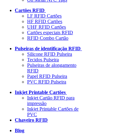
Cartões RFID
LF RFID Cartões
HF RFID Cartões
UHF RFID Cartões
Cartões especiais RFID
RFID Combo Cartão
Pulseiras de identificação RFID
Silicone RFID Pulseira
Tecidos Pulseira
Pulseiras de alongamento
RFID
Papel RFID Pulseira
PVC RFID Pulseira
Inkjet Printable Cartões
Inkjet Cartão RFID para
impressão
Inkjet Printable Cartões de
PVC
Chaveiro RFID
Blog