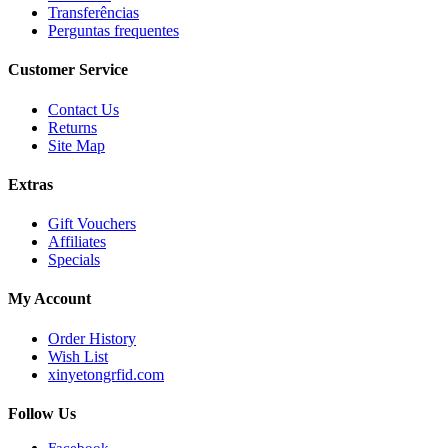
Transferências
Perguntas frequentes
Customer Service
Contact Us
Returns
Site Map
Extras
Gift Vouchers
Affiliates
Specials
My Account
Order History
Wish List
xinyetongrfid.com
Follow Us
Facebook