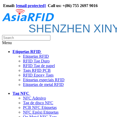
Email:
[email protected]
Call us: +(86) 755 2697 9016
SHENZHEN XIN
Menu
Etiquetas RFID
Etiquetas RFID
RFID Tag Duro
RFID Tag de papel
Tags RFID PCB
RFID Epoxy Tags
Etiquetas especiais RFID
Etiquetas de metal RFID
Tag NFC
NFC Adesivo
Tag de disco NFC
PCB NFC Etiquetas
NFC Epóxi Etiquetas
On Metal NFC Tags