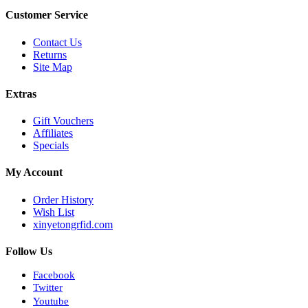
Customer Service
Contact Us
Returns
Site Map
Extras
Gift Vouchers
Affiliates
Specials
My Account
Order History
Wish List
xinyetongrfid.com
Follow Us
Facebook
Twitter
Youtube