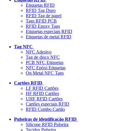
Etiquetas RFID
RFID Tag Duro
RFID Tag de papel
Tags RFID PCB
RFID Epoxy Tags
Etiquetas especiais RFID
Etiquetas de metal RFID
Tag NFC
NFC Adesivo
Tag de disco NFC
PCB NFC Etiquetas
NFC Epóxi Etiquetas
On Metal NFC Tags
Cartões RFID
LF RFID Cartões
HF RFID Cartões
UHF RFID Cartões
Cartões especiais RFID
RFID Combo Cartão
Pulseiras de identificação RFID
Silicone RFID Pulseira
Tecidos Pulseira