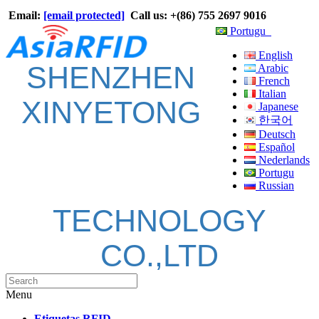
Email:
[email protected]
Call us: +(86) 755 2697 9016
Portugu
English
SHENZHEN
Arabic
French
Italian
XINYETONG
Japanese
한국어
Deutsch
Español
Nederlands
Portugu
Russian
TECHNOLOGY
CO.,LTD
Menu
Etiquetas RFID