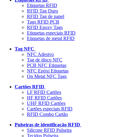
Etiquetas RFID
RFID Tag Duro
RFID Tag de papel
Tags RFID PCB
RFID Epoxy Tags
Etiquetas especiais RFID
Etiquetas de metal RFID
Tag NFC
NFC Adesivo
Tag de disco NFC
PCB NFC Etiquetas
NFC Epóxi Etiquetas
On Metal NFC Tags
Cartões RFID
LF RFID Cartões
HF RFID Cartões
UHF RFID Cartões
Cartões especiais RFID
RFID Combo Cartão
Pulseiras de identificação RFID
Silicone RFID Pulseira
Tecidos Pulseira