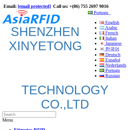
Email:
[email protected]
Call us: +(86) 755 2697 9016
Portugu
English
SHENZHEN
Arabic
French
Italian
XINYETONG
Japanese
한국어
Deutsch
Español
Nederlands
Portugu
Russian
TECHNOLOGY
CO.,LTD
Menu
Etiquetas RFID