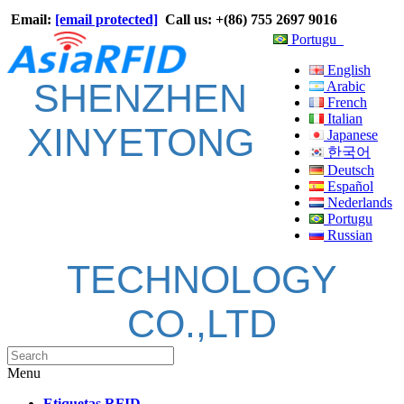
Email:
[email protected]
Call us: +(86) 755 2697 9016
Portugu
English
SHENZHEN
Arabic
French
Italian
XINYETONG
Japanese
한국어
Deutsch
Español
Nederlands
Portugu
Russian
TECHNOLOGY
CO.,LTD
Menu
Etiquetas RFID