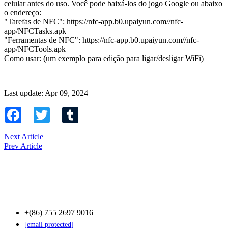
celular antes do uso. Você pode baixá-los do jogo Google ou abaixo
o endereço:
"Tarefas de NFC": https://nfc-app.b0.upaiyun.com//nfc-
app/NFCTasks.apk
"Ferramentas de NFC": https://nfc-app.b0.upaiyun.com//nfc-
app/NFCTools.apk
Como usar: (um exemplo para edição para ligar/desligar WiFi)
Last update: Apr 09, 2024
Facebook
Twitter
Tumblr
Next Article
Prev Article
Contact Us
+(86) 755 2697 9016
[email protected]