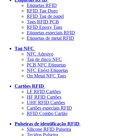
Etiquetas RFID
RFID Tag Duro
RFID Tag de papel
Tags RFID PCB
RFID Epoxy Tags
Etiquetas especiais RFID
Etiquetas de metal RFID
Tag NFC
NFC Adesivo
Tag de disco NFC
PCB NFC Etiquetas
NFC Epóxi Etiquetas
On Metal NFC Tags
Cartões RFID
LF RFID Cartões
HF RFID Cartões
UHF RFID Cartões
Cartões especiais RFID
RFID Combo Cartão
Pulseiras de identificação RFID
Silicone RFID Pulseira
Tecidos Pulseira