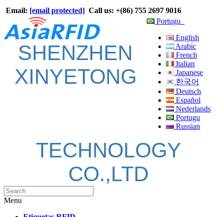
Email:
[email protected]
Call us: +(86) 755 2697 9016
Portugu
English
SHENZHEN
Arabic
French
Italian
XINYETONG
Japanese
한국어
Deutsch
Español
Nederlands
Portugu
Russian
TECHNOLOGY
CO.,LTD
Menu
Etiquetas RFID