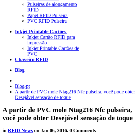
Pulseiras de alongamento
RFID
Papel RFID Pulseira
PVC RFID Pulseira
Inkjet Printable Cartões
Inkjet Cartão RFID para
impressão
Inkjet Printable Cartões de
PVC
Chaveiro RFID
Blog
Blog-pt
A partir de PVC mole Ntag216 Nfc pulseira, você pode obter
Desejável sensação de toque
A partir de PVC mole Ntag216 Nfc pulseira,
você pode obter Desejável sensação de toque
in
RFID News
on
Jan 06, 2016
. 0 Comments