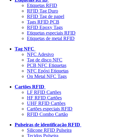
Etiquetas RFID
RFID Tag Duro
RFID Tag de papel
Tags RFID PCB
RFID Epoxy Tags
Etiquetas especiais RFID
Etiquetas de metal RFID
Tag NFC
NFC Adesivo
Tag de disco NFC
PCB NFC Etiquetas
NFC Epóxi Etiquetas
On Metal NFC Tags
Cartões RFID
LF RFID Cartões
HF RFID Cartões
UHF RFID Cartões
Cartões especiais RFID
RFID Combo Cartão
Pulseiras de identificação RFID
Silicone RFID Pulseira
Tecidos Pulseira