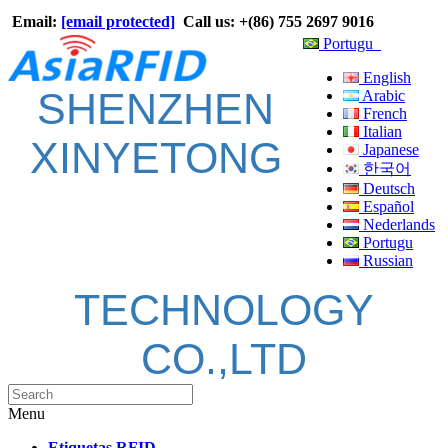
Email:
[email protected]
Call us: +(86) 755 2697 9016
Portugu
English
SHENZHEN
Arabic
French
Italian
XINYETONG
Japanese
한국어
Deutsch
Español
Nederlands
Portugu
Russian
TECHNOLOGY
CO.,LTD
Menu
Etiquetas RFID