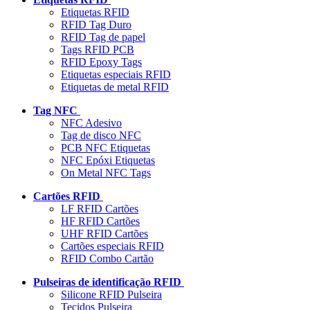
Etiquetas RFID
RFID Tag Duro
RFID Tag de papel
Tags RFID PCB
RFID Epoxy Tags
Etiquetas especiais RFID
Etiquetas de metal RFID
Tag NFC
NFC Adesivo
Tag de disco NFC
PCB NFC Etiquetas
NFC Epóxi Etiquetas
On Metal NFC Tags
Cartões RFID
LF RFID Cartões
HF RFID Cartões
UHF RFID Cartões
Cartões especiais RFID
RFID Combo Cartão
Pulseiras de identificação RFID
Silicone RFID Pulseira
Tecidos Pulseira