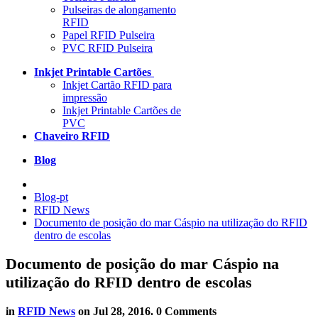
Pulseiras de alongamento
RFID
Papel RFID Pulseira
PVC RFID Pulseira
Inkjet Printable Cartões
Inkjet Cartão RFID para
impressão
Inkjet Printable Cartões de
PVC
Chaveiro RFID
Blog
Blog-pt
RFID News
Documento de posição do mar Cáspio na utilização do RFID
dentro de escolas
Documento de posição do mar Cáspio na
utilização do RFID dentro de escolas
in
RFID News
on
Jul 28, 2016
. 0 Comments