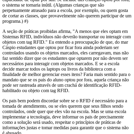
o sistema se tornaria inútil. (Algumas crianças que são
perpetuamente atrasado para a escola, por exemplo, ou quem gosta
de cortar as classes, que provavelmente não querem participar de um
programa.) #)
A seção de práticas proibidas afirma, "A menos que eles optam em
Sistemas RFID, indivíduos não deverão transportar ou interagir com
objetos com tag RFID." Eu entendo a preocupação de que, do mar
Cáspio estudantes que optou por ficar fora ainda poderiam ser
controlados usando os objetos marcados, eles carregavam, mas não
faz sentido dizer que os estudantes que optarem por não devem ser
necessários para interagir com objetos marcados. E se a escola
decide marcar todos os laptops ou livros da biblioteca com a
finalidade de melhor gerenciar esses itens? Faria mais sentido para o
mandato que se os pais do aluno optou por fora, aquela criança não
pode ser rastreada através de um crachá de identificação RFID-
habilitado ou objeto com tag RFID.
Os pais bem podem discordar sobre se o RFID é necessário para a
tomada de atendimento, ou se eles querem que seus filhos sendo
controlados, onde quer que eles vão na escola. Mas se uma escola
implementar a tecnologia, deve informar os pais de precisamente
como a solução será usado, respeitar o princípios de práticas de
informações justas e tomar medidas para garantir que o sistema não
é abusado.