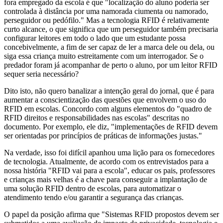
fora empregado da escola é que "localização do aluno poderia ser
controlada à distância por uma namorada ciumenta ou namorado,
perseguidor ou pedófilo." Mas a tecnologia RFID é relativamente
curto alcance, o que significa que um perseguidor também precisaria
configurar leitores em todo o lado que um estudante possa
concebivelmente, a fim de ser capaz de ler a marca dele ou dela, ou
siga essa criança muito estreitamente com um interrogador. Se o
predador foram já acompanhar de perto o aluno, por um leitor RFID
sequer seria necessário?
Dito isto, não quero banalizar a intenção geral do jornal, que é para
aumentar a conscientização das questões que envolvem o uso do
RFID em escolas. Concordo com alguns elementos do "quadro de
RFID direitos e responsabilidades nas escolas" descritas no
documento. Por exemplo, ele diz, "implementações de RFID devem
ser orientadas por princípios de práticas de informações justas."
Na verdade, isso foi difícil apanhou uma lição para os fornecedores
de tecnologia. Atualmente, de acordo com os entrevistados para a
nossa história "RFID vai para a escola", educar os pais, professores
e crianças mais velhas é a chave para conseguir a implantação de
uma solução RFID dentro de escolas, para automatizar o
atendimento tendo e/ou garantir a segurança das crianças.
O papel da posição afirma que "Sistemas RFID propostos devem ser