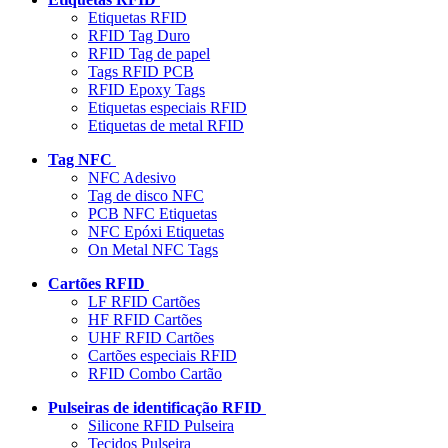
Etiquetas RFID
RFID Tag Duro
RFID Tag de papel
Tags RFID PCB
RFID Epoxy Tags
Etiquetas especiais RFID
Etiquetas de metal RFID
Tag NFC
NFC Adesivo
Tag de disco NFC
PCB NFC Etiquetas
NFC Epóxi Etiquetas
On Metal NFC Tags
Cartões RFID
LF RFID Cartões
HF RFID Cartões
UHF RFID Cartões
Cartões especiais RFID
RFID Combo Cartão
Pulseiras de identificação RFID
Silicone RFID Pulseira
Tecidos Pulseira