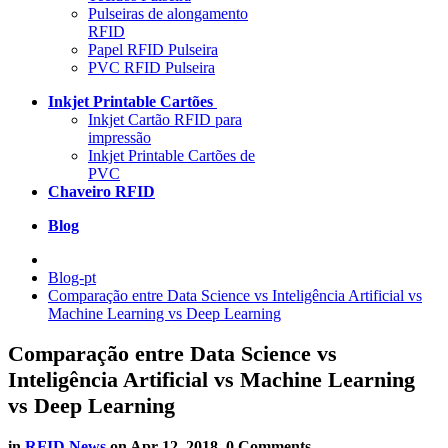
Pulseiras de alongamento
RFID
Papel RFID Pulseira
PVC RFID Pulseira
Inkjet Printable Cartões
Inkjet Cartão RFID para
impressão
Inkjet Printable Cartões de
PVC
Chaveiro RFID
Blog
Blog-pt
Comparação entre Data Science vs Inteligência Artificial vs
Machine Learning vs Deep Learning
Comparação entre Data Science vs
Inteligência Artificial vs Machine Learning
vs Deep Learning
in
RFID News
on
Apr 12, 2018
. 0 Comments