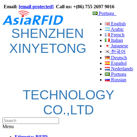
Email:
[email protected]
Call us: +(86) 755 2697 9016
Portugu
English
SHENZHEN
Arabic
French
Italian
XINYETONG
Japanese
한국어
Deutsch
Español
Nederlands
Portugu
Russian
TECHNOLOGY
CO.,LTD
Menu
Etiquetas RFID