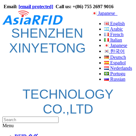
Email:
[email protected]
Call us: +(86) 755 2697 9016
Japanese
English
SHENZHEN
Arabic
French
Italian
XINYETONG
Japanese
한국어
Deutsch
Español
Nederlands
Portugu
Russian
TECHNOLOGY
CO.,LTD
Menu