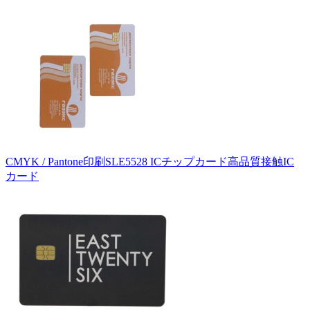
CMYK / Pantone印刷SLE5528 ICチップカード高品質接触IC
カード