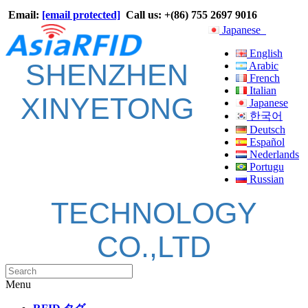
Email:
[email protected]
Call us: +(86) 755 2697 9016
Japanese
English
SHENZHEN
Arabic
French
Italian
XINYETONG
Japanese
한국어
Deutsch
Español
Nederlands
Portugu
Russian
TECHNOLOGY
CO.,LTD
Menu