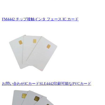
FM4442 チップ接触インタ フェース IC カード
お問い合わせICカードSLE4442印刷可能なPVCカード