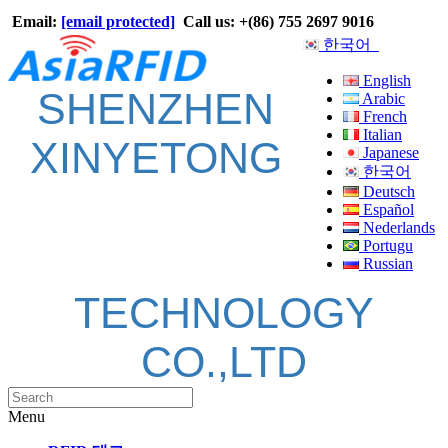
Email:
[email protected]
Call us: +(86) 755 2697 9016
한국어
English
SHENZHEN
Arabic
French
Italian
XINYETONG
Japanese
한국어
Deutsch
Español
Nederlands
Portugu
Russian
TECHNOLOGY
CO.,LTD
Menu