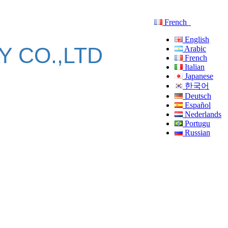
French
English
 CO.,LTD
Arabic
French
Italian
Japanese
한국어
Deutsch
Español
Nederlands
Portugu
Russian