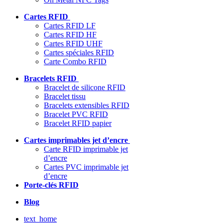
Cartes RFID
Cartes RFID LF
Cartes RFID HF
Cartes RFID UHF
Cartes spéciales RFID
Carte Combo RFID
Bracelets RFID
Bracelet de silicone RFID
Bracelet tissu
Bracelets extensibles RFID
Bracelet PVC RFID
Bracelet RFID papier
Cartes imprimables jet d’encre
Carte RFID imprimable jet
d’encre
Cartes PVC imprimable jet
d’encre
Porte-clés RFID
Blog
text_home