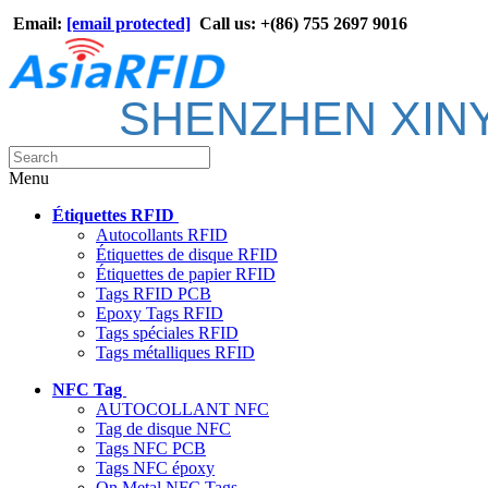
Email:
[email protected]
Call us: +(86) 755 2697 9016
SHENZHEN XIN
Menu
Étiquettes RFID
Autocollants RFID
Étiquettes de disque RFID
Étiquettes de papier RFID
Tags RFID PCB
Epoxy Tags RFID
Tags spéciales RFID
Tags métalliques RFID
NFC Tag
AUTOCOLLANT NFC
Tag de disque NFC
Tags NFC PCB
Tags NFC époxy
On Metal NFC Tags