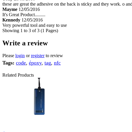
these are great the adhesive on the back is sticky and they work. o a
Mayme
12/05/2016
It's Great Product.........
Kennedy
12/05/2016
Very powerful tool and easy to use
Showing 1 to 3 of 3 (1 Pages)
Write a review
Please
login
or
register
to review
Tags:
code
,
époxy
,
tag
,
nfc
Related Products